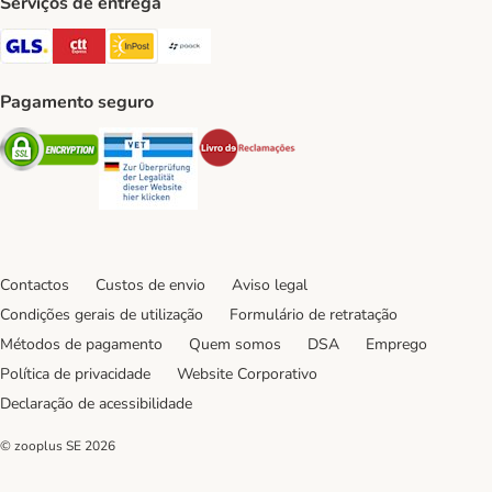
Serviços de entrega
GLS Shipping Method
CTTExpress Shipping Method
InPost Shipping Method
Paack Shipping Method
Pagamento seguro
Security
Security
Security
Contactos
Custos de envio
Aviso legal
Condições gerais de utilização
Formulário de retratação
Métodos de pagamento
Quem somos
DSA
Emprego
Política de privacidade
Website Corporativo
Declaração de acessibilidade
© zooplus SE
2026