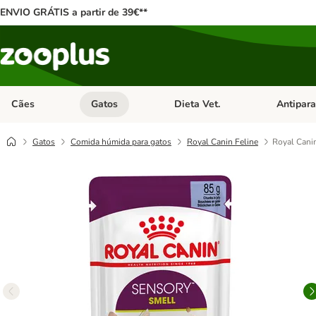
ENVIO GRÁTIS a partir de 39€**
Cães
Gatos
Dieta Vet.
Antipara
Abrir menu de categoria: Cães
Abrir menu de categoria: Gatos
Abrir menu 
Gatos
Comida húmida para gatos
Royal Canin Feline
Royal Canin