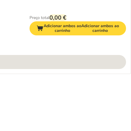
0,00 €
Preço total
Adicionar ambos ao
Adicionar ambos ao
carrinho
carrinho