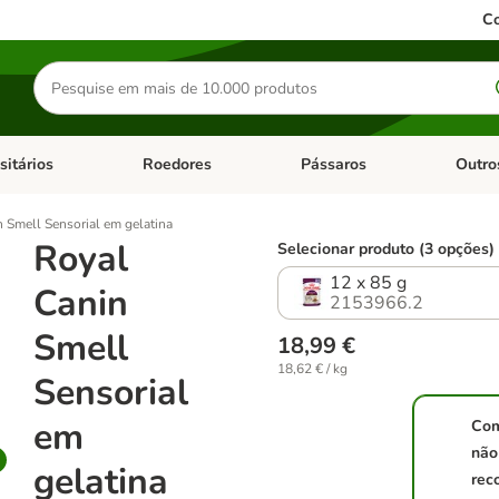
Co
Pesquisar
produtos
sitários
Roedores
Pássaros
Outro
de categoria: Dieta Vet.
Abrir menu de categoria: Antiparasitários
Abrir menu de categoria: Roed
Abrir me
 Smell Sensorial em gelatina
Royal
Selecionar produto (3 opções)
12 x 85 g
Canin
2153966.2
Smell
18,99 €
18,62 € / kg
Sensorial
em
Co
não
gelatina
rec