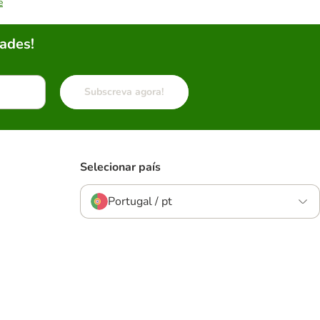
e
ades!
Subscreva agora!
Selecionar país
Portugal / pt