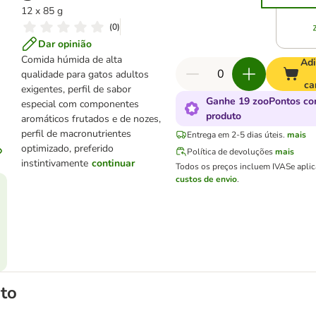
12 x 85 g
(
0
)
Dar opinião
Comida húmida de alta
Adi
qualidade para gatos adultos
ca
exigentes, perfil de sabor
Ganhe 19 zooPontos co
especial com componentes
produto
aromáticos frutados e de nozes,
perfil de macronutrientes
Entrega em 2-5 dias úteis.
mais
optimizado, preferido
Política de devoluções
mais
instintivamente
continuar
Todos os preços incluem IVA
Se apli
custos de envio
.
to