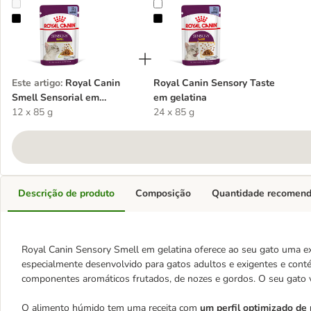
Royal Canin Smell Sensorial em gelatina
Royal Canin Sensory Taste em gel
Este artigo
:
Royal Canin
Royal Canin Sensory Taste
Smell Sensorial em
em gelatina
gelatina
12 x 85 g
24 x 85 g
Descrição de produto
Composição
Quantidade recomen
Royal Canin Sensory Smell em gelatina oferece ao seu gato uma ex
especialmente desenvolvido para gatos adultos e exigentes e co
componentes aromáticos frutados, de nozes e gordos. O seu gato v
O alimento húmido tem uma receita com
um perfil optimizado de