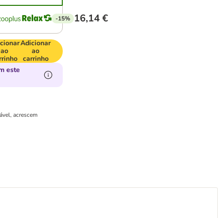
16,14 €
-15%
cionar
Adicionar
ao
ao
rrinho
carrinho
m este
cável, acrescem