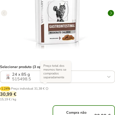
Preço total dos
Selecionar produto (3 opções)
mesmos itens se
comprados
24 x 85 g
separadamente
515498.5
-1.24%
Preço individual
31,38 €
30,99 €
15,19 € / kg
Compra não