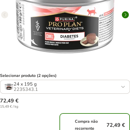
Selecionar produto (2 opções)
24 x 195 g
2235343.1
72,49 €
15,49 € / kg
Compra não
72,49 €
recorrente