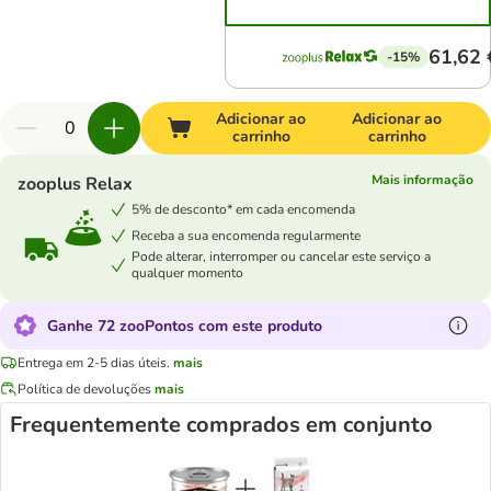
61,62 
-15%
Adicionar ao
Adicionar ao
carrinho
carrinho
Mais informação
zooplus Relax
5% de desconto* em cada encomenda
Receba a sua encomenda regularmente
Pode alterar, interromper ou cancelar este serviço a
qualquer momento
Ganhe 72 zooPontos com este produto
Entrega em 2-5 dias úteis.
mais
Política de devoluções
mais
Frequentemente comprados em conjunto