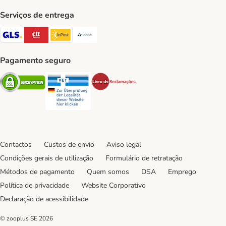
Serviços de entrega
GLS Shipping Method
CTTExpress Shipping Method
InPost Shipping Method
Paack Shipping Method
Pagamento seguro
Security
Security
Security
Contactos
Custos de envio
Aviso legal
Condições gerais de utilização
Formulário de retratação
Métodos de pagamento
Quem somos
DSA
Emprego
Política de privacidade
Website Corporativo
Declaração de acessibilidade
© zooplus SE
2026