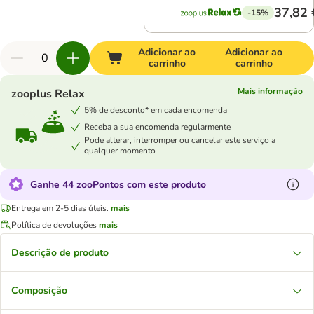
37,82 
-15%
Adicionar ao
Adicionar ao
carrinho
carrinho
Mais informação
zooplus Relax
5% de desconto* em cada encomenda
Receba a sua encomenda regularmente
Pode alterar, interromper ou cancelar este serviço a
qualquer momento
Ganhe 44 zooPontos com este produto
Entrega em 2-5 dias úteis.
mais
Política de devoluções
mais
Descrição de produto
Composição