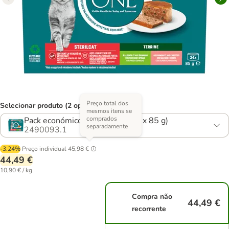
Preço total dos
Selecionar produto (2 opções)
mesmos itens se
comprados
Pack económico: pack misto (48 x 85 g)
separadamente
2490093.1
-3.24%
Preço individual
45,98 €
44,49 €
10,90 € / kg
Compra não
44,49 €
recorrente