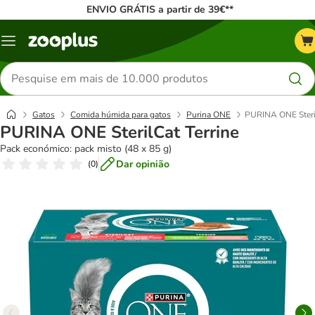
ENVIO GRÁTIS a partir de 39€**
Menu
Pesquisar
produtos
Gatos
Comida húmida para gatos
Purina ONE
PURINA ONE Steril
PURINA ONE SterilCat Terrine
Pack económico: pack misto (48 x 85 g)
Dar opinião
(
0
)