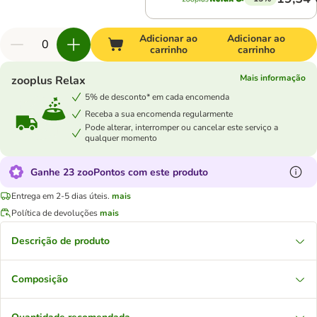
Adicionar ao
Adicionar ao
carrinho
carrinho
Mais informação
zooplus Relax
5% de desconto* em cada encomenda
Receba a sua encomenda regularmente
Pode alterar, interromper ou cancelar este serviço a
qualquer momento
Ganhe 23 zooPontos com este produto
Entrega em 2-5 dias úteis.
mais
Política de devoluções
mais
Descrição de produto
Composição