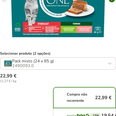
Selecionar produto (2 opções)
Pack misto (24 x 85 g)
2490093.0
22,99 €
11,27 € / kg
Compra não
22,99 €
recorrente
19,54 
-15%