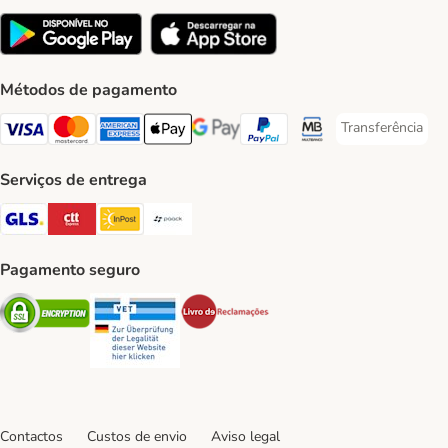
Métodos de pagamento
Transferência
Transferência P
Visa Payment Method
Mastercard Payment Method
American Express Payment Method
Apple Pay Payment Method
Google Pay Payment Method
PayPal Payment Method
Multibanco Payment Met
Serviços de entrega
GLS Shipping Method
CTTExpress Shipping Method
InPost Shipping Method
Paack Shipping Method
Pagamento seguro
Security
Security
Security
Contactos
Custos de envio
Aviso legal