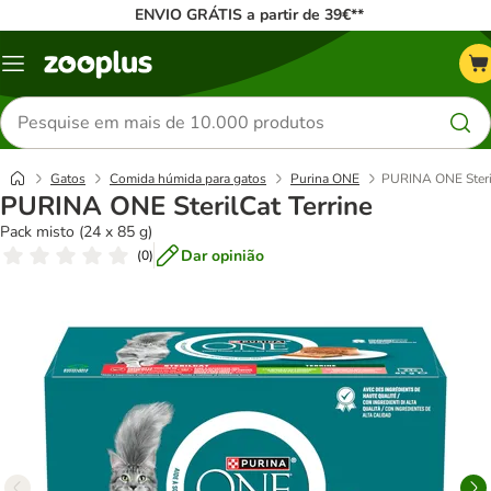
ENVIO GRÁTIS a partir de 39€**
Menu
Pesquisar
produtos
Gatos
Comida húmida para gatos
Purina ONE
PURINA ONE Steril
PURINA ONE SterilCat Terrine
Pack misto (24 x 85 g)
Dar opinião
(
0
)