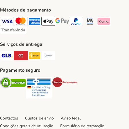
Métodos de pagamento
Visa Payment Method
Mastercard Payment Method
American Express Payment Method
Apple Pay Payment Method
Google Pay Payment Method
PayPal Payment Method
Multibanco Payment Met
Klarna Payment 
Transferência
Transferência Payment Method
Serviços de entrega
GLS Shipping Method
CTTExpress Shipping Method
InPost Shipping Method
Paack Shipping Method
Pagamento seguro
Security
Security
Security
Contactos
Custos de envio
Aviso legal
Condições gerais de utilização
Formulário de retratação