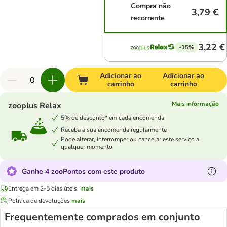
Compra não
3,79 €
recorrente
3,22 €
-15%
Adicionar ao
Adicionar ao
carrinho
carrinho
Mais informação
zooplus Relax
5% de desconto* em cada encomenda
Receba a sua encomenda regularmente
Pode alterar, interromper ou cancelar este serviço a
qualquer momento
Ganhe 4 zooPontos com este produto
Entrega em 2-5 dias úteis.
mais
Política de devoluções
mais
Frequentemente comprados em conjunto