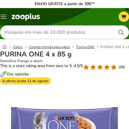
ENVIO GRÁTIS a partir de 39€**
Menu
Pesquisar
produtos
Gatos
Comida húmida para gatos
Purina ONE
PURINA ONE 4 x 
PURINA ONE 4 x 85 g
Sensitive frango e atum
This is a stars rating area from zero to 5: 4.5/5
(
99
)
Dar opinião
A oferta acaba 11 de agosto