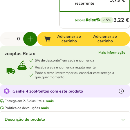
3,79 €
recorrente
3,22 €
-15%
Adicionar ao
Adicionar ao
carrinho
carrinho
Mais informação
zooplus Relax
5% de desconto* em cada encomenda
Receba a sua encomenda regularmente
Pode alterar, interromper ou cancelar este serviço a
qualquer momento
Ganhe 4 zooPontos com este produto
Entrega em 2-5 dias úteis.
mais
Política de devoluções
mais
Descrição de produto