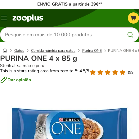
ENVIO GRÁTIS a partir de 39€**
Menu
Pesquisar
produtos
Gatos
Comida húmida para gatos
Purina ONE
PURINA ONE 4 x 
PURINA ONE 4 x 85 g
Sterilcat salmão e peru
This is a stars rating area from zero to 5: 4.5/5
(
99
)
Dar opinião