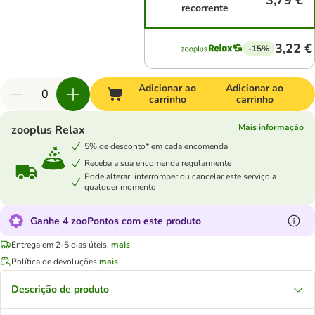
3,79 €
recorrente
3,22 €
-15%
Adicionar ao
Adicionar ao
carrinho
carrinho
Mais informação
zooplus Relax
5% de desconto* em cada encomenda
Receba a sua encomenda regularmente
Pode alterar, interromper ou cancelar este serviço a
qualquer momento
Ganhe 4 zooPontos com este produto
Entrega em 2-5 dias úteis.
mais
Política de devoluções
mais
Descrição de produto