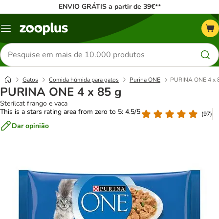
ENVIO GRÁTIS a partir de 39€**
Menu
Pesquisar
produtos
Gatos
Comida húmida para gatos
Purina ONE
PURINA ONE 4 x 
PURINA ONE 4 x 85 g
Sterilcat frango e vaca
This is a stars rating area from zero to 5: 4.5/5
(
97
)
Dar opinião