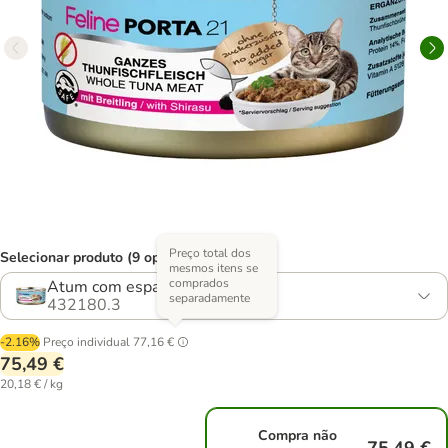
Preço total dos
Selecionar produto (9 opções)
mesmos itens se
comprados
Atum com espadilha
separadamente
432180.3
-2.16%
Preço individual
77,16 €
75,49 €
20,18 € / kg
Compra não