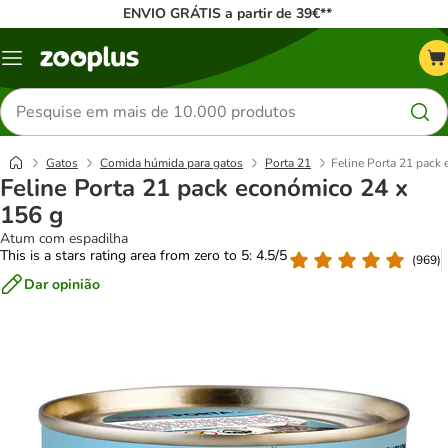
ENVIO GRÁTIS a partir de 39€**
Menu
Pesquisar
produtos
Gatos
Comida húmida para gatos
Porta 21
Feline Porta 21 pack
Feline Porta 21 pack económico 24 x
156 g
Atum com espadilha
This is a stars rating area from zero to 5: 4.5/5
(
969
)
Dar opinião