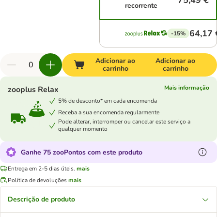
75,49 €
recorrente
64,17 
-15%
Adicionar ao
Adicionar ao
carrinho
carrinho
Mais informação
zooplus Relax
5% de desconto* em cada encomenda
Receba a sua encomenda regularmente
Pode alterar, interromper ou cancelar este serviço a
qualquer momento
Ganhe 75 zooPontos com este produto
Entrega em 2-5 dias úteis.
mais
Política de devoluções
mais
Descrição de produto