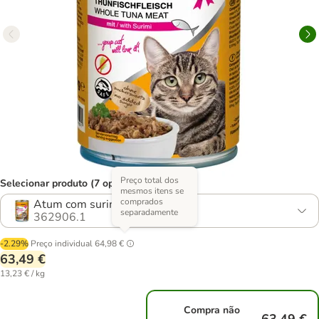
Preço total dos
Selecionar produto (7 opções)
mesmos itens se
comprados
Atum com surimi
separadamente
362906.1
-2.29%
Preço individual
64,98 €
63,49 €
13,23 € / kg
Compra não