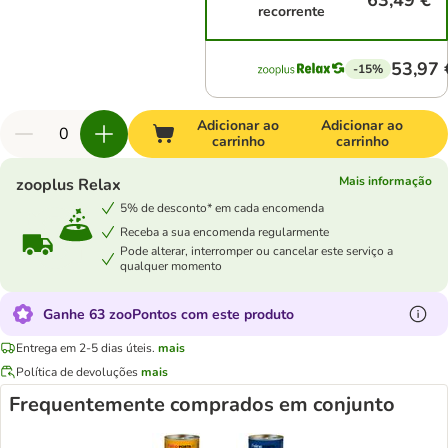
63,49 €
recorrente
53,97 
-15%
Adicionar ao
Adicionar ao
carrinho
carrinho
Mais informação
zooplus Relax
5% de desconto* em cada encomenda
Receba a sua encomenda regularmente
Pode alterar, interromper ou cancelar este serviço a
qualquer momento
Ganhe 63 zooPontos com este produto
Entrega em 2-5 dias úteis.
mais
Política de devoluções
mais
Frequentemente comprados em conjunto