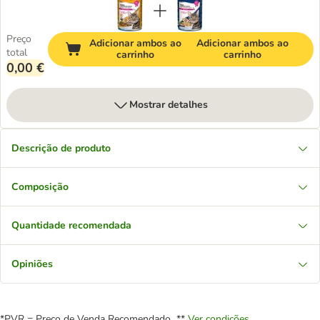
Preço
Adicionar ambos ao
Adicionar ambos ao
total
carrinho
carrinho
0,00 €
Mostrar detalhes
Descrição de produto
Composição
Quantidade recomendada
Opiniões
*PVR = Preço de Venda Recomendado **
Ver condições