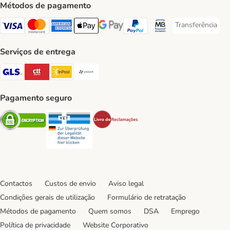
Métodos de pagamento
Transferência
Transferência P
Visa Payment Method
Mastercard Payment Method
American Express Payment Method
Apple Pay Payment Method
Google Pay Payment Method
PayPal Payment Method
Multibanco Payment Met
Serviços de entrega
GLS Shipping Method
CTTExpress Shipping Method
InPost Shipping Method
Paack Shipping Method
Pagamento seguro
Security
Security
Security
Contactos
Custos de envio
Aviso legal
Condições gerais de utilização
Formulário de retratação
Métodos de pagamento
Quem somos
DSA
Emprego
Política de privacidade
Website Corporativo