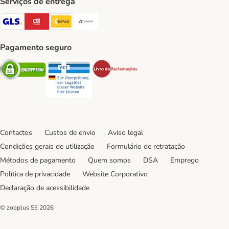
Serviços de entrega
GLS Shipping Method
CTTExpress Shipping Method
InPost Shipping Method
Paack Shipping Method
Pagamento seguro
Security
Security
Security
Contactos
Custos de envio
Aviso legal
Condições gerais de utilização
Formulário de retratação
Métodos de pagamento
Quem somos
DSA
Emprego
Política de privacidade
Website Corporativo
Declaração de acessibilidade
© zooplus SE
2026