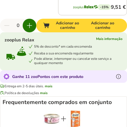
9,51 €
-15%
Adicionar ao
Adicionar ao
carrinho
carrinho
Mais informação
zooplus Relax
5% de desconto* em cada encomenda
Receba a sua encomenda regularmente
Pode alterar, interromper ou cancelar este serviço a
qualquer momento
Ganhe 11 zooPontos com este produto
Entrega em 2-5 dias úteis.
mais
Política de devoluções
mais
Frequentemente comprados em conjunto