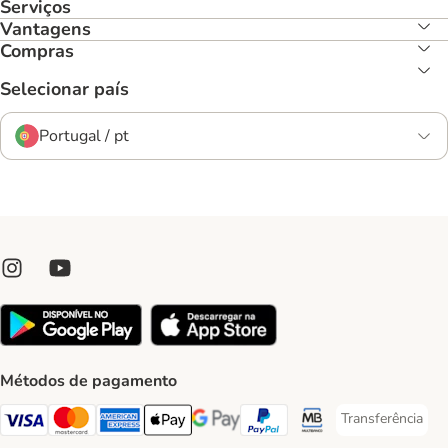
Serviços
Vantagens
Compras
Selecionar país
Portugal / pt
Métodos de pagamento
Transferência
Transferência P
Visa Payment Method
Mastercard Payment Method
American Express Payment Method
Apple Pay Payment Method
Google Pay Payment Method
PayPal Payment Method
Multibanco Payment Met