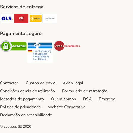
Serviços de entrega
GLS Shipping Method
CTTExpress Shipping Method
InPost Shipping Method
Paack Shipping Method
Pagamento seguro
Security
Security
Security
Contactos
Custos de envio
Aviso legal
Condições gerais de utilização
Formulário de retratação
Métodos de pagamento
Quem somos
DSA
Emprego
Política de privacidade
Website Corporativo
Declaração de acessibilidade
© zooplus SE
2026