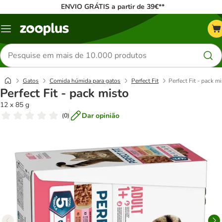
ENVIO GRÁTIS a partir de 39€**
Menu
Pesquisar
produtos
Gatos
Comida húmida para gatos
Perfect Fit
Perfect Fit - pack m
Perfect Fit - pack misto
12 x 85 g
Dar opinião
(
0
)