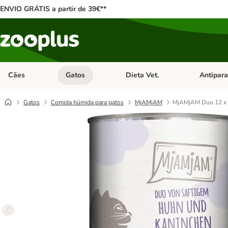
ENVIO GRÁTIS a partir de 39€**
Cães
Gatos
Dieta Vet.
Antipara
Abrir menu de categoria: Cães
Abrir menu de categoria: Gatos
Abrir menu 
Gatos
Comida húmida para gatos
MjAMjAM
MjAMjAM Duo 12 x 