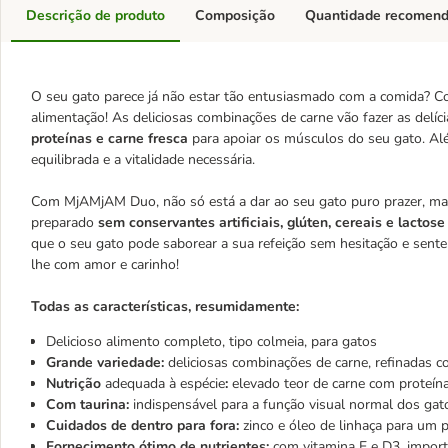
Descrição de produto
Composição
Quantidade recomen
O seu gato parece já não estar tão entusiasmado com a comida?
alimentação! As deliciosas combinações de carne vão fazer as delíc
proteínas e carne fresca
para apoiar os músculos do seu gato. Al
equilibrada
e a vitalidade necessária.
Com MjAMjAM Duo, não só está a dar ao seu gato puro prazer, 
preparado
sem conservantes artificiais, glúten, cereais e lactose
que o seu gato pode saborear a sua refeição sem hesitação e sent
lhe com amor e carinho!
Todas as características, resumidamente:
Delicioso alimento completo, tipo colmeia, para gatos
Grande variedade:
deliciosas combinações de carne, refinadas 
Nutrição
adequada à espécie
:
elevado teor de carne com proteína
Com taurina:
indispensável para a função visual normal dos gat
Cuidados de dentro para fora:
zinco e óleo de linhaça para um 
Fornecimento ótimo de nutrientes:
com vitamina E e D3, import