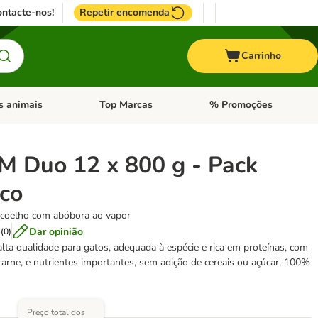
ntacte-nos!
Repetir encomenda
Carrinho
s animais
Top Marcas
% Promoções
ores
nu de categoria: Pássaros
Abrir menu de categoria: Outros animais
Abrir menu de categoria: T
 Duo 12 x 800 g - Pack
co
 coelho com abóbora ao vapor
Dar opinião
(
0
)
ta qualidade para gatos, adequada à espécie e rica em proteínas, com
 carne, e nutrientes importantes, sem adição de cereais ou açúcar, 100%
Preço total dos