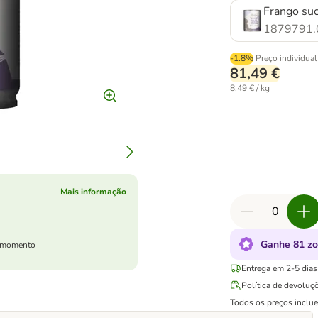
Frango suc
1879791.
-1.8%
Preço individual
81,49 €
8,49 € / kg
Mais informação
Ganhe 81 zo
er momento
Entrega em 2-5 dias 
Política de devoluç
Todos os preços inclu