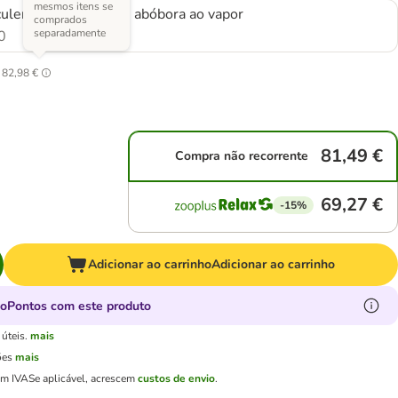
mesmos itens se
ulento e coelho com abóbora ao vapor
comprados
separadamente
0
82,98 €
81,49 €
Compra não recorrente
69,27 €
-15%
Adicionar ao carrinho
Adicionar ao carrinho
oPontos com este produto
úteis.
mais
ões
mais
em IVA
Se aplicável, acrescem
custos de envio
.