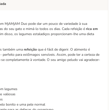
dada
 Com MjAMjAM Duo pode dar um pouco de variedade à sua
ias do seu gato e mimá-lo todos os dias. Cada refeição é
rica em
ém disso, os legumes estaladiços proporcionam-lhe uma dieta
mas também uma
refeição
que é fácil de digerir. O alimento é
- perfeito para estômagos sensíveis. Assim, pode ter a certeza de
e-se completamente à vontade. O seu amigo peludo vai agradecer-
com legumes
s valiosas
os
pelo bonito e uma pele normal
ante para as defesas do organismo