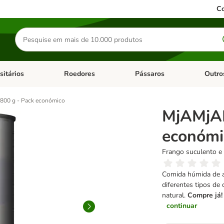
Co
Pesquisar
produtos
sitários
Roedores
Pássaros
Outro
de categoria: Dieta Vet.
Abrir menu de categoria: Antiparasitários
Abrir menu de categoria: Roed
Abrir me
800 g - Pack económico
MjAMjAM
económi
Frango suculento e
Comida húmida de al
diferentes tipos de
natural.
Compre já!
continuar