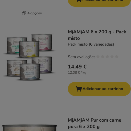
4 opções
MjAMjAM 6 x 200 g - Pack
misto
Pack misto (6 variedades)
Sem avaliações
14,49 €
12,08 € / kg
Adicionar ao carrinho
MjAMjAM Pur com carne
pura 6 x 200 g