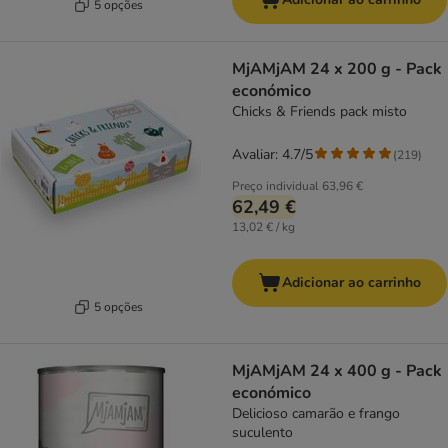
5 opções
MjAMjAM 24 x 200 g - Pack
económico
Chicks & Friends pack misto
Avaliar: 4.7/5
(
219
)
Preço individual
63,96 €
62,49 €
13,02 € / kg
Adicionar ao carrinho
5 opções
MjAMjAM 24 x 400 g - Pack
económico
Delicioso camarão e frango
suculento