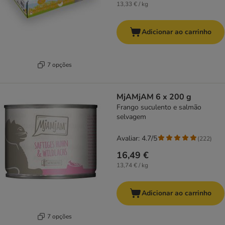
13,33 € / kg
Adicionar ao carrinho
7 opções
MjAMjAM 6 x 200 g
Frango suculento e salmão
selvagem
Avaliar: 4.7/5
(
222
)
16,49 €
13,74 € / kg
Adicionar ao carrinho
7 opções