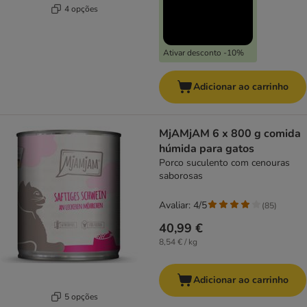
4 opções
Ativar desconto -10%
Adicionar ao carrinho
MjAMjAM 6 x 800 g comida
húmida para gatos
Porco suculento com cenouras
saborosas
Avaliar: 4/5
(
85
)
40,99 €
8,54 € / kg
Adicionar ao carrinho
5 opções