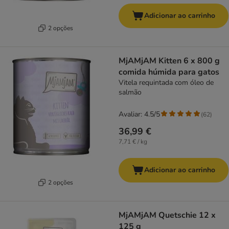
Adicionar ao carrinho
2 opções
MjAMjAM Kitten 6 x 800 g
comida húmida para gatos
Vitela requintada com óleo de
salmão
Avaliar: 4.5/5
(
62
)
36,99 €
7,71 € / kg
Adicionar ao carrinho
2 opções
MjAMjAM Quetschie 12 x
125 g