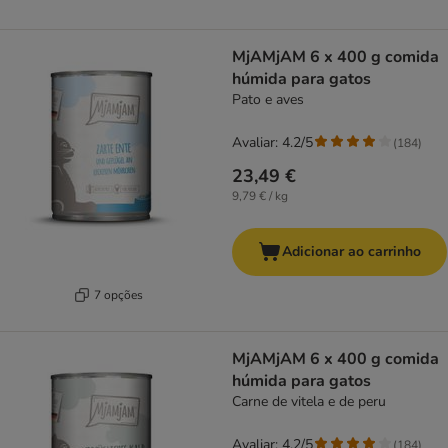
MjAMjAM 6 x 400 g comida
húmida para gatos
Pato e aves
Avaliar: 4.2/5
(
184
)
23,49 €
9,79 € / kg
Adicionar ao carrinho
7 opções
MjAMjAM 6 x 400 g comida
húmida para gatos
Carne de vitela e de peru
Avaliar: 4.2/5
(
184
)