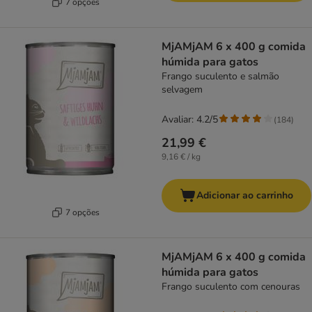
7 opções
MjAMjAM 6 x 400 g comida
húmida para gatos
Frango suculento e salmão
selvagem
Avaliar: 4.2/5
(
184
)
21,99 €
9,16 € / kg
Adicionar ao carrinho
7 opções
MjAMjAM 6 x 400 g comida
húmida para gatos
Frango suculento com cenouras