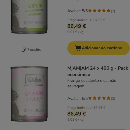
Avaliar: 5/5
(
2
)
Preço individual
87,96 €
86,49 €
9,01 € / kg
Adicionar ao carrinho
7 opções
MjAMjAM 24 x 400 g - Pack
económico
Frango suculento e salmão
selvagem
Avaliar: 5/5
(
2
)
Preço individual
87,96 €
86,49 €
9,01 € / kg