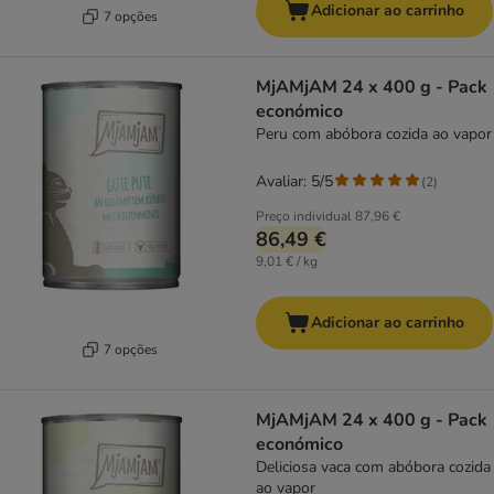
Adicionar ao carrinho
7 opções
MjAMjAM 24 x 400 g - Pack
económico
Peru com abóbora cozida ao vapor
Avaliar: 5/5
(
2
)
Preço individual
87,96 €
86,49 €
9,01 € / kg
Adicionar ao carrinho
7 opções
MjAMjAM 24 x 400 g - Pack
económico
Deliciosa vaca com abóbora cozida
ao vapor