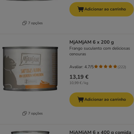
Adicionar ao carrinho
7 opções
MjAMjAM 6 x 200 g
Frango suculento com deliciosas
cenouras
Avaliar: 4.7/5
(
222
)
13,19 €
10,99 € / kg
Adicionar ao carrinho
7 opções
MjAMjAM 6 x 400 g comida