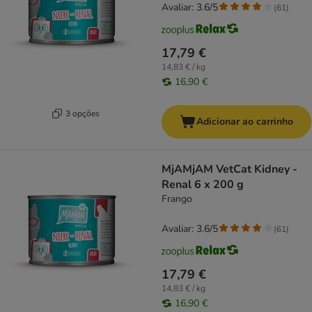
Avaliar: 3.6/5
(
61
)
17,79 €
14,83 € / kg
16,90 €
3 opções
Adicionar ao carrinho
MjAMjAM VetCat Kidney -
Renal 6 x 200 g
Frango
Avaliar: 3.6/5
(
61
)
17,79 €
14,83 € / kg
16,90 €