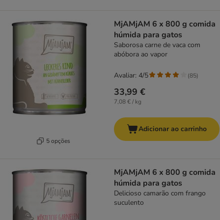
MjAMjAM 6 x 800 g comida
húmida para gatos
Saborosa carne de vaca com
abóbora ao vapor
Avaliar: 4/5
(
85
)
33,99 €
7,08 € / kg
Adicionar ao carrinho
5 opções
MjAMjAM 6 x 800 g comida
húmida para gatos
Delicioso camarão com frango
suculento