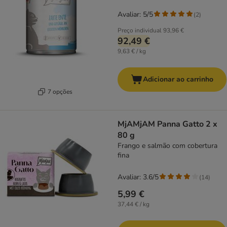
Avaliar: 5/5
(
2
)
Preço individual
93,96 €
92,49 €
9,63 € / kg
Adicionar ao carrinho
7 opções
MjAMjAM Panna Gatto 2 x
80 g
Frango e salmão com cobertura
fina
Avaliar: 3.6/5
(
14
)
5,99 €
37,44 € / kg