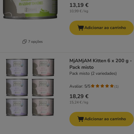
13,19 €
10,99 € / kg
Adicionar ao carrinho
7 opções
MjAMjAM Kitten 6 x 200 g -
Pack misto
Pack misto (2 variedades)
Avaliar: 5/5
(
1
)
18,29 €
15,24 € / kg
Adicionar ao carrinho