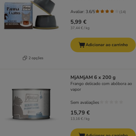
Avaliar: 3.6/5
(
14
)
5,99 €
37,44 € / kg
Adicionar ao carrinho
2 opções
MjAMjAM 6 x 200 g
Frango delicado com abóbora ao
vapor
Sem avaliações
15,79 €
13,16 € / kg
Adicionar ao carrinho