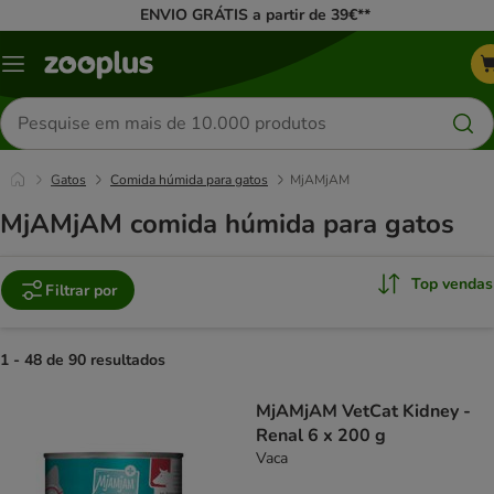
ENVIO GRÁTIS a partir de 39€**
Menu
Pesquisar
produtos
Gatos
Comida húmida para gatos
MjAMjAM
MjAMjAM comida húmida para gatos
Top vendas
Filtrar por
1 - 48 de 90 resultados
product items have been changed
MjAMjAM VetCat Kidney -
Renal 6 x 200 g
Vaca