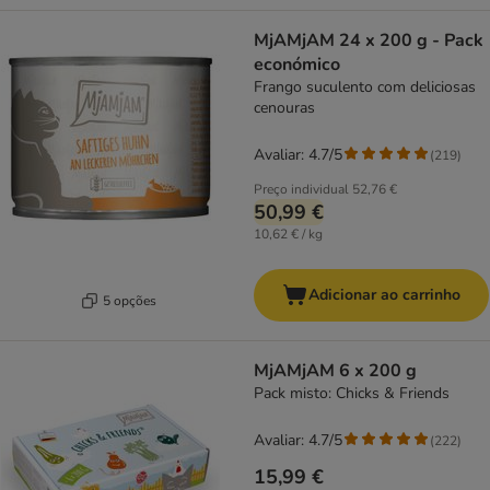
MjAMjAM 24 x 200 g - Pack
económico
Frango suculento com deliciosas
cenouras
Avaliar: 4.7/5
(
219
)
Preço individual
52,76 €
50,99 €
10,62 € / kg
Adicionar ao carrinho
5 opções
MjAMjAM 6 x 200 g
Pack misto: Chicks & Friends
Avaliar: 4.7/5
(
222
)
15,99 €