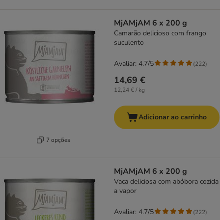
MjAMjAM 6 x 200 g
Camarão delicioso com frango
suculento
Avaliar: 4.7/5
(
222
)
14,69 €
12,24 € / kg
Adicionar ao carrinho
7 opções
MjAMjAM 6 x 200 g
Vaca deliciosa com abóbora cozida
a vapor
Avaliar: 4.7/5
(
222
)