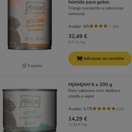
húmida para gatos
Frango suculento e saborosas
cenouras
Avaliar: 4/5
(
85
)
32,49 €
6,77 € / kg
Adicionar ao carrinho
5 opções
MjAMjAM 6 x 200 g
Peru saboroso com abóbora
cozida a vapor
Avaliar: 4.7/5
(
222
)
14,29 €
11,91 € / kg