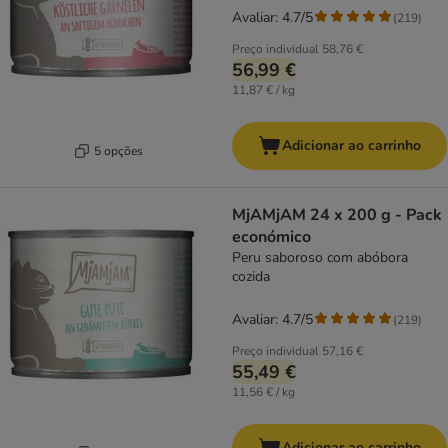
Avaliar: 4.7/5
(
219
)
Preço individual
58,76 €
56,99 €
11,87 € / kg
Adicionar ao carrinho
5 opções
MjAMjAM 24 x 200 g - Pack
económico
Peru saboroso com abóbora
cozida
Avaliar: 4.7/5
(
219
)
Preço individual
57,16 €
55,49 €
11,56 € / kg
Adicionar ao carrinho