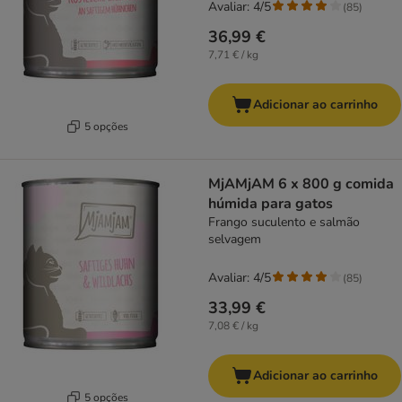
Avaliar: 4/5
(
85
)
36,99 €
7,71 € / kg
Adicionar ao carrinho
5 opções
MjAMjAM 6 x 800 g comida
húmida para gatos
Frango suculento e salmão
selvagem
Avaliar: 4/5
(
85
)
33,99 €
7,08 € / kg
Adicionar ao carrinho
5 opções