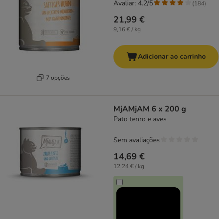
Avaliar: 4.2/5
(
184
)
21,99 €
9,16 € / kg
Adicionar ao carrinho
7 opções
MjAMjAM 6 x 200 g
Pato tenro e aves
Sem avaliações
14,69 €
12,24 € / kg