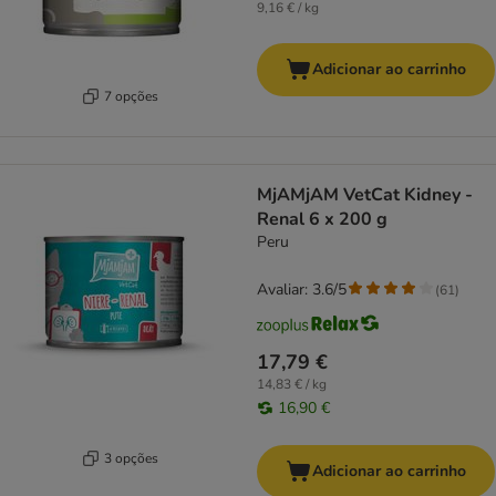
9,16 € / kg
Adicionar ao carrinho
7 opções
MjAMjAM VetCat Kidney -
Renal 6 x 200 g
Peru
Avaliar: 3.6/5
(
61
)
17,79 €
14,83 € / kg
16,90 €
3 opções
Adicionar ao carrinho