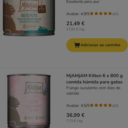
Excelente peru pur
Avaliar: 4.9/5
(
47
)
21,49 €
17,91 € / kg
Adicionar ao carrinho
MjAMjAM Kitten 6 x 800 g
comida húmida para gatos
Frango suculento com óleo de
salmão
Avaliar: 4.5/5
(
62
)
36,99 €
7,71 € / kg