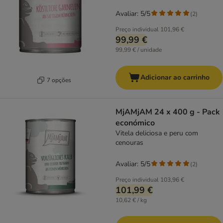
Avaliar: 5/5
(
2
)
Preço individual
101,96 €
99,99 €
99,99 € / unidade
Adicionar ao carrinho
7 opções
MjAMjAM 24 x 400 g - Pack
económico
Vitela deliciosa e peru com
cenouras
Avaliar: 5/5
(
2
)
Preço individual
103,96 €
101,99 €
10,62 € / kg