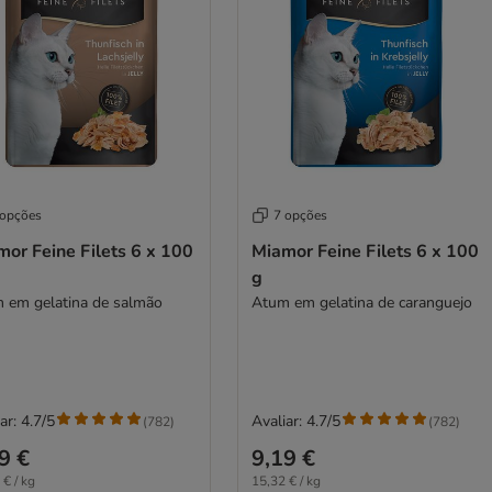
 opções
7 opções
or Feine Filets 6 x 100
Miamor Feine Filets 6 x 100
g
 em gelatina de salmão
Atum em gelatina de caranguejo
ar: 4.7/5
Avaliar: 4.7/5
(
782
)
(
782
)
9 €
9,19 €
 € / kg
15,32 € / kg