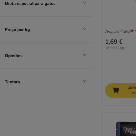
Dieta especial para gatos
JosiCat
Kattovit
Kitekat
KITTY Cat
Preço por kg
Avaliar: 4.6/5
Leonardo
1,69 €
LifeCat
16,90 € / kg
Lily's Kitchen
Opiniões
Lucky Lou
MAC´s
MERA
Miamor
Textura
MjAMjAM
Adi
c
Natural Trainer
Nature's Variety
Nutrivet
Pawsome
Forza10
Hardys