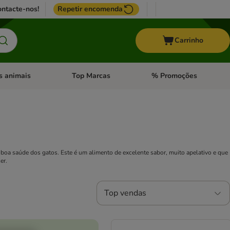
ntacte-nos!
Repetir encomenda
Carrinho
s animais
Top Marcas
% Promoções
ores
nu de categoria: Pássaros
Abrir menu de categoria: Outros animais
Abrir menu de categoria: T
 boa saúde dos gatos. Este é um alimento de excelente sabor, muito apelativo e que
er.
Top vendas