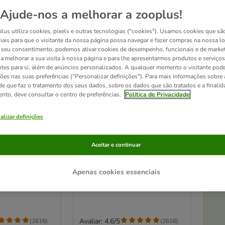
Ajude-nos a melhorar a zooplus!
lus utiliza cookies, pixels e outras tecnologias ("cookies"). Usamos cookies que sã
iais para que o visitante da nossa página possa navegar e fazer compras na nossa lo
seu consentimento, podemos ativar cookies de desempenho, funcionais e de marke
a a melhorar a sua visita à nossa página e para lhe apresentarmos produtos e serviços
ntes para si, além de anúncios personalizados. A qualquer momento o visitante pode
ções nas suas preferências ("Personalizar definições"). Para mais informações sobre 
de que faz o tratamento dos seus dados, sobre os dados que são tratados e a finali
ento, deve consultar o centro de preferências.
Política de Privacidade
At
alizar definições
10 opções
s finos 1 x
Miamor Filetes finos 1 x
Aceitar e continuar
100 g
 em gelatina
Atum e arroz em gelatina
Apenas cookies essenciais
Avaliar: 4.6/5
(
2616
)
(
2616
)