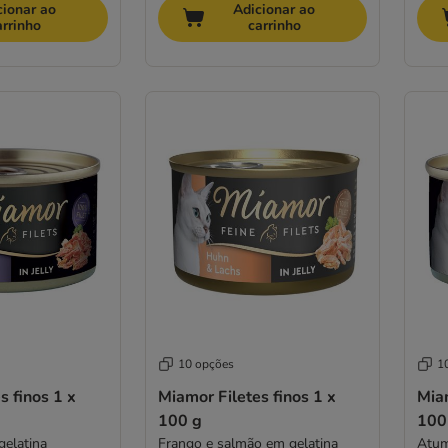
cionar ao
Adicionar ao
arrinho
carrinho
10 opções
1
s finos 1 x
Miamor Filetes finos 1 x
Miam
100 g
100
gelatina
Frango e salmão em gelatina
Atum