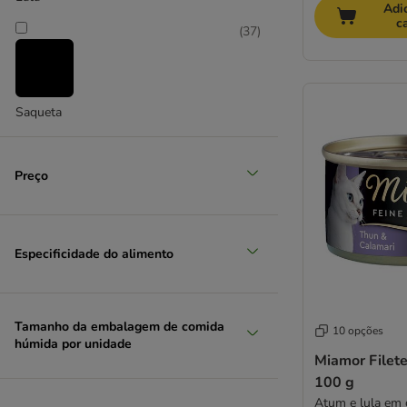
Adi
Felix
c
Feringa
(
37
)
Frango
Fitmin
Gourmet Especialidades
Gourmet Gold
Saqueta
GranataPet
GRAU
Greenwoods
Preço
Green Petfood
Happy Cat
Herrmann's
Especificidade do alimento
Hill's Ideal Balance
Hill's Science Plan
Hill's Prescription Diet
Tamanho da embalagem de comida
IAMS
10 opções
húmida por unidade
Integra Protect
Miamor Filete
James Wellbeloved
100 g
Josera
Atum e lula em 