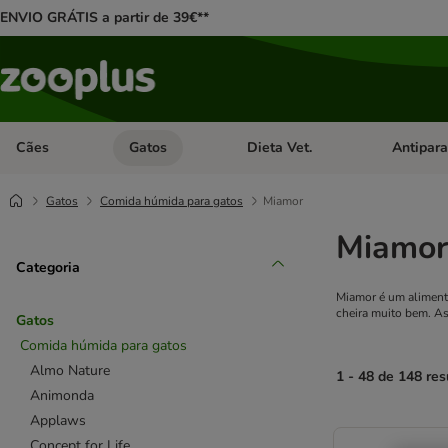
ENVIO GRÁTIS a partir de 39€**
Cães
Gatos
Dieta Vet.
Antipara
Abrir menu de categoria: Cães
Abrir menu de categoria: Gatos
Abrir menu 
Gatos
Comida húmida para gatos
Miamor
Miamo
Categoria
Miamor é um alimento
cheira muito bem. As
Gatos
Comida húmida para gatos
Almo Nature
1 - 48 de 148 res
Animonda
Applaws
product items ha
Concept for Life