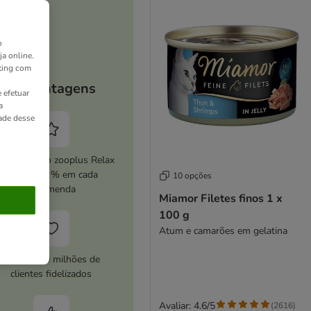
o
ja online.
ting com
As vantagens
 efetuar
a
dade desse
ive o serviço zooplus Relax
e poupe 5 % em cada
10 opções
encomenda
Miamor Filetes finos 1 x
100 g
Atum e camarões em gelatina
Mais de 10 milhões de
clientes fidelizados
Avaliar: 4.6/5
(
2616
)