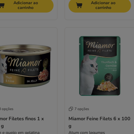
Adicionar ao
Adicionar ao
carrinho
carrinho
0 opções
7 opções
or Filetes finos 1 x
Miamor Feine Filets 6 x 100
 g
g
 e queijo em gelatina
Atum com legumes