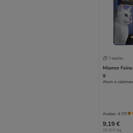
Perfect Fit
Porta 21
Carnilove
PrimaCat
Pro Plan
Pro Plan Veterinary Diets
Pure Nature
Purina ONE
7 opções
Purizon
Miamor Feine 
Rafi
g
Rosie's Farm
Atum e calamar
Royal Canin Feline
Royal Canin Veterinary
Sheba
Schesir
Avaliar: 4.7/5
Schmusy
ShinyCat
9,19 €
Smilla
15,32 € / kg