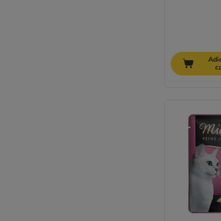
Smilla Veterinary Diet
Specific Veterinary Diet
STRAYZ
Stuzzy Saquetas
Super Benek
Adi
c
Terra Felis
Thrive
Tigeria
Venandi Animal
Vitakraft
Whiskas
Wild Freedom
Wiejska Zagroda
WOW Cat
Yarrah Bio
zooplus Bio
Ofertas especiais