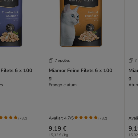
7 opções
7
Filets 6 x 100
Miamor Feine Filets 6 x 100
Miam
g
g
es
Frango e atum
Atum
Avaliar: 4.7/5
Avali
(
782
)
(
782
)
9,19 €
9,1
15,32 € / kg
15,32