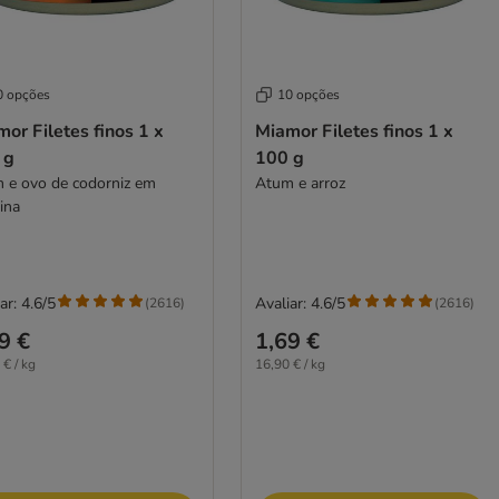
0 opções
10 opções
or Filetes finos 1 x
Miamor Filetes finos 1 x
 g
100 g
 e ovo de codorniz em
Atum e arroz
ina
ar: 4.6/5
Avaliar: 4.6/5
(
2616
)
(
2616
)
9 €
1,69 €
 € / kg
16,90 € / kg