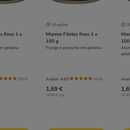
10 opções
1
s finos 1 x
Miamor Filetes finos 1 x
Miam
100 g
100
em gelatina
Frango e presunto em gelatina
Atum
gelat
Avaliar: 4.6/5
Avali
(
2616
)
(
2616
)
1,69 €
1,6
16,90 € / kg
16,90