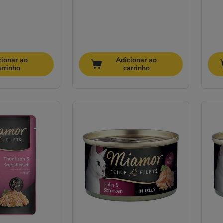
cionar ao
Adicionar ao
arrinho
carrinho