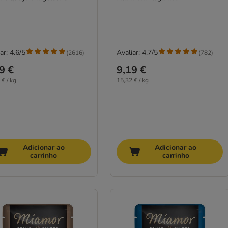
ar: 4.6/5
Avaliar: 4.7/5
(
2616
)
(
782
)
9 €
9,19 €
 € / kg
15,32 € / kg
Adicionar ao
Adicionar ao
carrinho
carrinho