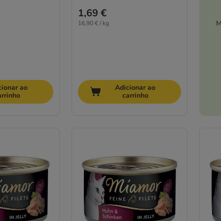
1,69 €
M
16,90 € / kg
cionar ao
Adicionar ao
arrinho
carrinho