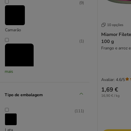
Beaphar
(
9
)
Best Nature
Bozita
Butcher's
10 opções
Camarão
Catessy
Miamor Filete
Cat Chow
100 g
(
1
)
Catit
Frango e arroz 
Cat's Love
catz finefood
Concept for Life
mais
Concept for Life Veterinary Diet
Carne de caça
Avaliar: 4.6/5
Cosma
(
3
)
1,69 €
Cosma Nature
Tipo de embalagem
16,90 € / kg
Crave
Disugual
(
111
)
Dogs'n Tiger
Coelho
Dolina Noteci
(
58
)
Encore
Lata