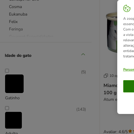
Cosma
Eukanuba
A zoop
Felix
essenc
Feringa
Com o 
a vist
Gourmet Especialidades
releva
Gourmet Gold
altera
entida
Hill's Science Plan
Idade do gato
tratam
Royal Canin Feline
Sanabelle
Person
(
5
)
Schesir
10 opções
Sheba
Miamor Filete
Wild Freedom
100 g
Whiskas
Gatinho
Atum e legumes
(
143
)
Affinity Advance Veterinary Diets
Concept for Life Veterinary Diet
Hill's Prescription Diet
Avaliar: 4.6/5
Adulto