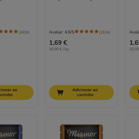
Avaliar: 4.6/5
Avali
(
2616
)
(
2616
)
1,69 €
1,6
16,90 € / kg
16,90
cionar ao
Adicionar ao
arrinho
carrinho