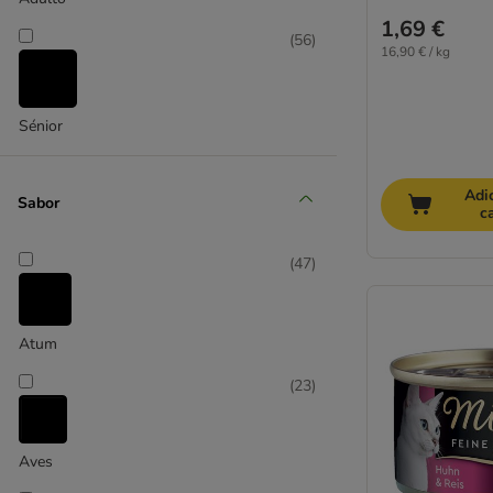
Pro Plan Veterinary Diets
1,69 €
Royal Canin Veterinary
(
56
)
16,90 € / kg
Virbac Veterinary HPM
Alimentação mista
Sénior
Comida sem cereais
Esterilizados
Adi
Gatinhos
Sabor
c
Sénior
(
47
)
Affinity Advance
Affinity Brekkies
Affinity Ultima
Atum
Almo Nature
(
23
)
Alpha Spirit
Specific Veterinary Diet
Animonda
Aves
Applaws