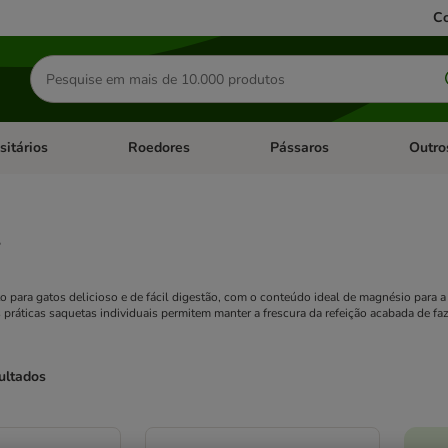
Co
Pesquisar
produtos
sitários
Roedores
Pássaros
Outro
de categoria: Dieta Vet.
Abrir menu de categoria: Antiparasitários
Abrir menu de categoria: Roed
Abrir me
r
 para gatos delicioso e de fácil digestão, com o conteúdo ideal de magnésio para a
 práticas saquetas individuais permitem manter a frescura da refeição acabada de faz
ultados
ve been changed