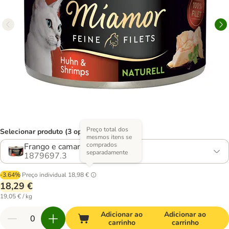
Preço total dos
Selecionar produto (3 opções)
mesmos itens se
comprados
Frango e camarão
separadamente
1879697.3
-3.64%
Preço individual
18,98 €
18,29 €
19,05 € / kg
Adicionar ao
Adicionar ao
carrinho
carrinho