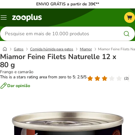
ENVIO GRÁTIS a partir de 39€**
Menu
Pesquisar
produtos
Gatos
Comida húmida para gatos
Miamor
Miamor Feine Filets Na
Miamor Feine Filets Naturelle 12 x
80 g
Frango e camarão
This is a stars rating area from zero to 5: 2.5/5
(
2
)
Dar opinião