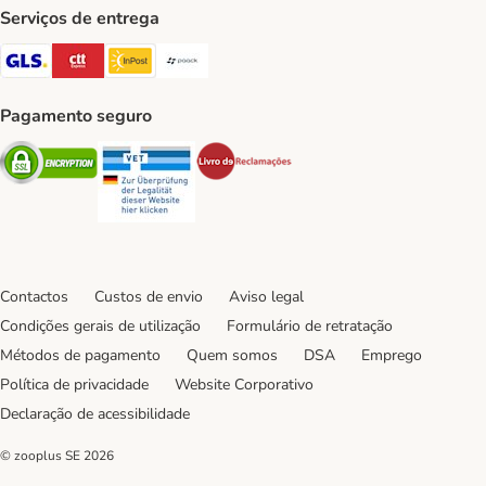
Serviços de entrega
GLS Shipping Method
CTTExpress Shipping Method
InPost Shipping Method
Paack Shipping Method
Pagamento seguro
Security
Security
Security
Contactos
Custos de envio
Aviso legal
Condições gerais de utilização
Formulário de retratação
Métodos de pagamento
Quem somos
DSA
Emprego
Política de privacidade
Website Corporativo
Declaração de acessibilidade
© zooplus SE
2026