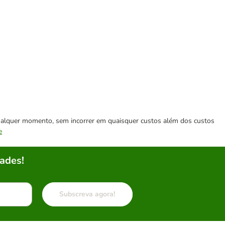
 qualquer momento, sem incorrer em quaisquer custos além dos custos
e
ades!
Subscreva agora!