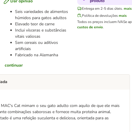
produto
Dar opinião
Entrega em 2-5 dias úteis.
mais
Seis variedades de alimentos
Política de devoluções
mais
húmidos para gatos adultos
Todos os preços incluem IVA
Se ap
Elevado teor de carne
custos de envio
.
Inclui vísceras e substâncias
vitais valiosas
Sem cereais ou aditivos
artificiais
Fabricado na Alemanha
continuar
dada
da MAC's Cat mimam o seu gato adulto com aquilo de que ele mais
ante combinações saborosas e fornece muita proteína animal.
ado é uma refeição suculenta e deliciosa, orientada para as