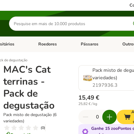
Co
Pesquisar
produtos
sitários
Roedores
Pássaros
Outro
de categoria: Dieta Vet.
Abrir menu de categoria: Antiparasitários
Abrir menu de categoria: Roed
Abrir me
ack de degustação
MAC's Cat
Pack misto de degu
variedades)
terrinas -
2197936.3
Pack de
15,49 €
degustação
25,82 € / kg
A
Pack misto de degustação (6
variedades)
(
0
)
Ganhe 15 zooPontos 