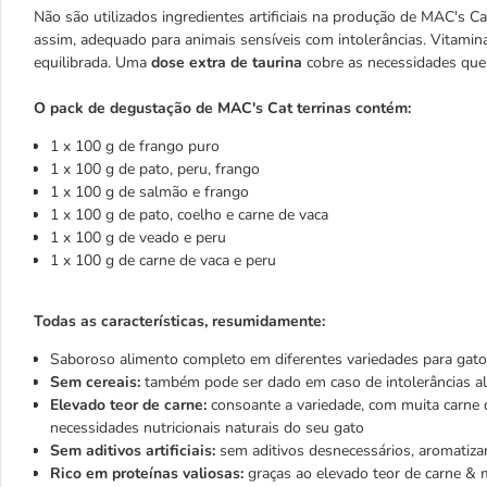
Não são utilizados ingredientes artificiais na produção de MAC's C
assim, adequado para animais sensíveis com intolerâncias. Vitami
equilibrada. Uma
dose extra de taurina
cobre as necessidades que 
O pack de degustação de MAC's Cat terrinas contém:
1 x 100 g de frango puro
1 x 100 g de pato, peru, frango
1 x 100 g de salmão e frango
1 x 100 g de pato, coelho e carne de vaca
1 x 100 g de veado e peru
1 x 100 g de carne de vaca e peru
Todas as características, resumidamente:
Saboroso alimento completo em diferentes variedades para gato
Sem cereais:
também pode ser dado em caso de intolerâncias a
Elevado teor de carne:
consoante a variedade, com muita carne 
necessidades nutricionais naturais do seu gato
Sem aditivos artificiais:
sem aditivos desnecessários, aromatiza
Rico em proteínas valiosas:
graças ao elevado teor de carne & 