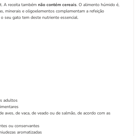
at. A receita também
não contém cereais
. O alimento húmido é,
nas, minerais e oligoelementos complementam a refeição
o seu gato tem deste nutriente essencial.
s adultos
limentares
de aves, de vaca, de veado ou de salmão, de acordo com as
ntes ou conservantes
miudezas aromatizadas