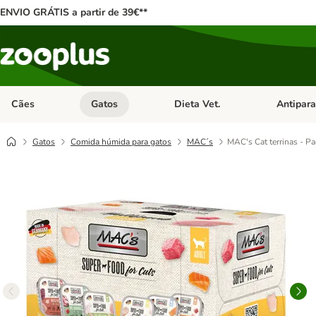
ENVIO GRÁTIS a partir de 39€**
Cães
Gatos
Dieta Vet.
Antipara
Abrir menu de categoria: Cães
Abrir menu de categoria: Gatos
Abrir menu 
Gatos
Comida húmida para gatos
MAC´s
MAC's Cat terrinas - P