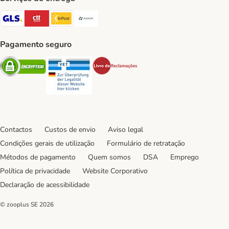
GLS Shipping Method
CTTExpress Shipping Method
InPost Shipping Method
Paack Shipping Method
Pagamento seguro
Security
Security
Security
Contactos
Custos de envio
Aviso legal
Condições gerais de utilização
Formulário de retratação
Métodos de pagamento
Quem somos
DSA
Emprego
Política de privacidade
Website Corporativo
Declaração de acessibilidade
© zooplus SE
2026