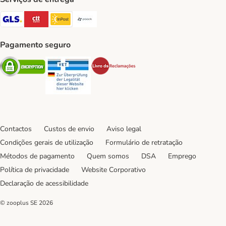
GLS Shipping Method
CTTExpress Shipping Method
InPost Shipping Method
Paack Shipping Method
Pagamento seguro
Security
Security
Security
Contactos
Custos de envio
Aviso legal
Condições gerais de utilização
Formulário de retratação
Métodos de pagamento
Quem somos
DSA
Emprego
Política de privacidade
Website Corporativo
Declaração de acessibilidade
© zooplus SE
2026