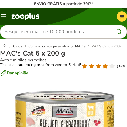
ENVIO GRÁTIS a partir de 39€**
Menu
Pesquisar
produtos
Gatos
Comida húmida para gatos
MAC´s
MAC's Cat 6 x 200 g
MAC's Cat 6 x 200 g
Aves e mirtilos-vermelhos
This is a stars rating area from zero to 5: 4.1/5
(
968
)
Dar opinião