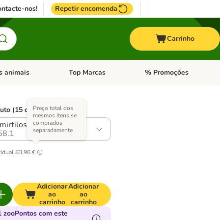
ntacte-nos!
Repetir encomenda
Carrinho
s animais
Top Marcas
% Promoções
ores
nu de categoria: Pássaros
Abrir menu de categoria: Outros animais
Abrir menu de categoria: T
Preço total dos
uto (15 opções)
mesmos itens se
comprados
mirtilos-vermelhos
separadamente
58.1
vidual
83,96 €
Adicionar
Adicionar
ao
ao
carrinho
carrinho
 zooPontos com este