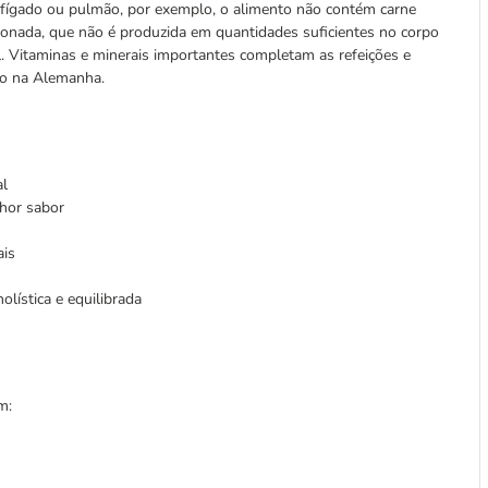
 fígado ou pulmão, por exemplo, o alimento não contém carne
ionada, que não é produzida em quantidades suficientes no corpo
. Vitaminas e minerais importantes completam as refeições e
do na Alemanha.
al
hor sabor
ais
lística e equilibrada
m: