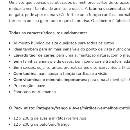
Uma vez que apenas são utilizados os melhores cortes de coração,
moldada nem farinha de animais e ossos. A
taurina
essencial
adic
do gato, pode apoiar uma visão forte e uma função cardíaca normal
fornecem ao seu gato tudo o que ele precisa. O alimento é fabrica
Todas as características, resumidamente:
Alimento húmido de alta qualidade para todos os gatos
Ideal também para animais sensíveis do ponto de vista nutricion
Elevado teor de carne:
para uma alimentação natural com o mel
Sem
farinhas animais e de ossos, bem como carne transformada
Sem
cereais, soja, corantes, aromatizantes e conservantes artifici
Com taurina:
para apoiar a função cardíaca e a visão
Com vitaminas e minerais importantes:
para uma alimentação ho
Preparação suave
Fabricado na Alemanha
O
Pack misto: Pato/peru/frango e Aves/mirtilos-vermelhos
conté
12 x 200 g de aves e mirtilos-vermelhos
12 x 200 g de pato/peru/frango