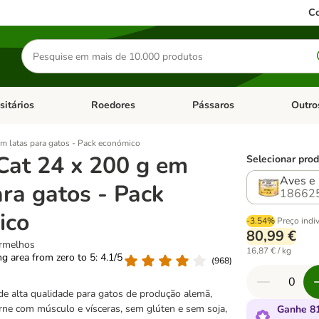
Co
Pesquisar
produtos
sitários
Roedores
Pássaros
Outro
de categoria: Dieta Vet.
Abrir menu de categoria: Antiparasitários
Abrir menu de categoria: Roed
Abrir me
m latas para gatos - Pack económico
Cat 24 x 200 g em
Selecionar prod
Aves e 
ara gatos - Pack
18662
ico
-3.54%
Preço indi
80,99 €
ermelhos
16,87 € / kg
ing area from zero to 5: 4.1/5
(
968
)
e alta qualidade para gatos de produção alemã,
rne com músculo e vísceras, sem glúten e sem soja,
Ganhe 81