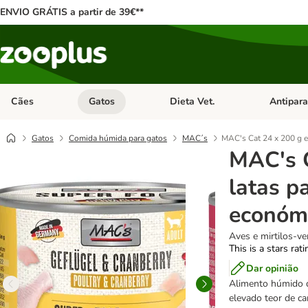
ENVIO GRÁTIS a partir de 39€**
Cães
Gatos
Dieta Vet.
Antipara
Abrir menu de categoria: Cães
Abrir menu de categoria: Gatos
Abrir menu 
Gatos
Comida húmida para gatos
MAC´s
MAC's Cat 24 x 200 g e
MAC's 
latas p
económ
Aves e mirtilos-v
This is a stars rat
Dar opinião
Alimento húmido d
elevado teor de ca