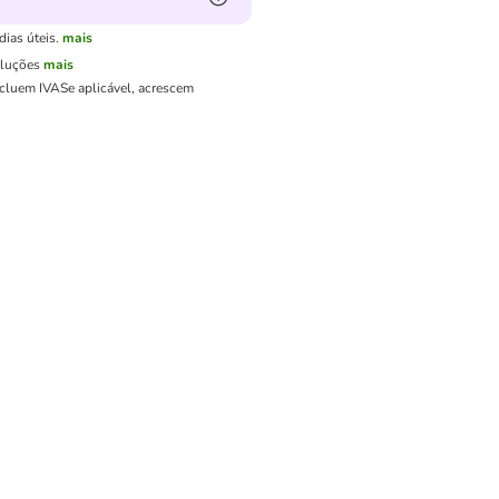
ias úteis.
mais
oluções
mais
ncluem IVA
Se aplicável, acrescem