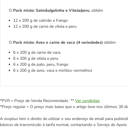
O
Pack misto:
Salmão/galinha e Vitela/peru
, obtém
12 x 200 g de salmão e frango
12 x 200 g de carne de vitela e peru
O
Pack misto: Aves e carne de vaca (4 variedades)
obtém:
6 x 200 g de carne de vaca
6 x 200 g de vitela e peru
6 x 200 g de pato, peru, frango
6 x 200 g de aves, vaca e mirtilos-vermelhos
*PVR = Preço de Venda Recomendado **
Ver condições
*Preço regular = O preço mais baixo que o artigo teve nos últimos 30 di
A zooplus tem o direito de utilizar o seu endereço de email para publi
básicos de transmissão à tarifa normal, contactando o Serviço de Apoi