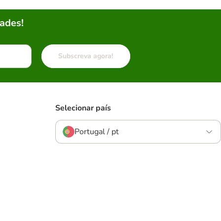
ades!
Subscreva agora!
Selecionar país
Portugal / pt