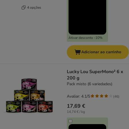
4 opções
Ativar desconto -10%
Adicionar ao carrinho
Lucky Lou SuperMono² 6 x
200 g
Pack misto (6 variedades)
Avaliar: 4.1/5
(
46
)
17,69 €
14,74 € / kg