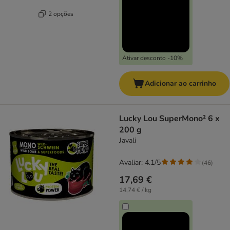
2 opções
Ativar desconto -10%
Adicionar ao carrinho
Lucky Lou SuperMono² 6 x
200 g
Javali
Avaliar: 4.1/5
(
46
)
17,69 €
14,74 € / kg