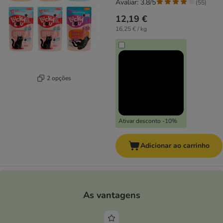
Avaliar: 3.8/5
(
55
)
12,19 €
16,25 € / kg
2 opções
Ativar desconto -10%
Adicionar ao carrinho
As vantagens