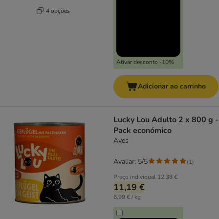
4 opções
Ativar desconto -10%
Adicionar ao carrinho
Lucky Lou Adulto 2 x 800 g -
Pack económico
Aves
Avaliar: 5/5
(
1
)
Preço individual
12,38 €
11,19 €
6,99 € / kg