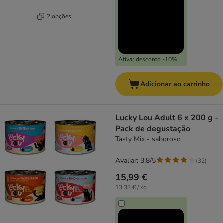
2 opções
Ativar desconto -10%
Adicionar ao carrinho
Lucky Lou Adult 6 x 200 g -
Pack de degustação
Tasty Mix - saboroso
Avaliar: 3.8/5
(
32
)
15,99 €
13,33 € / kg