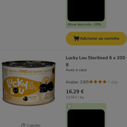
Ativar desconto -10%
Adicionar ao carrinho
Lucky Lou Sterilised 6 x 200
g
Aves e vaca
Avaliar: 3.9/5
(
11
)
16,29 €
13,58 € / kg
2 opções