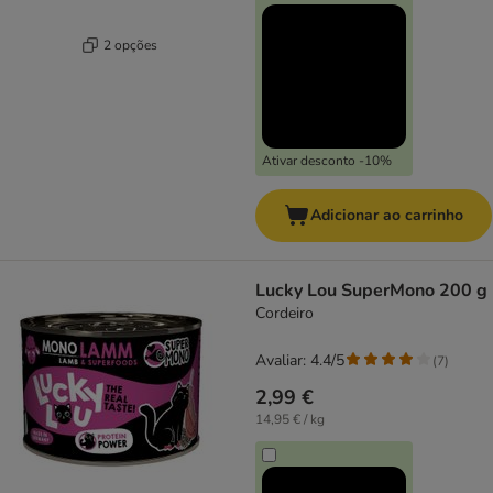
2 opções
Ativar desconto -10%
Adicionar ao carrinho
Lucky Lou SuperMono 200 g
Cordeiro
Avaliar: 4.4/5
(
7
)
2,99 €
14,95 € / kg