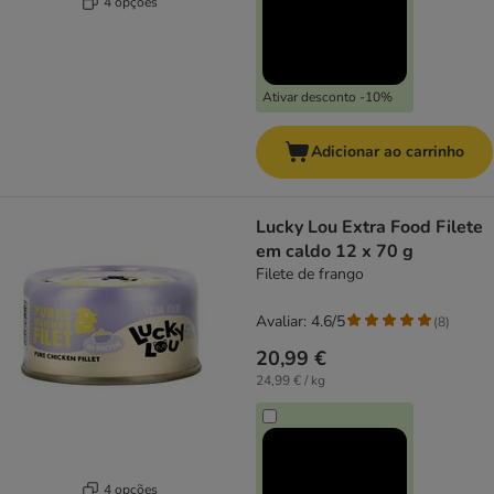
4 opções
Ativar desconto -10%
Adicionar ao carrinho
Lucky Lou Extra Food Filete
em caldo 12 x 70 g
Filete de frango
Avaliar: 4.6/5
(
8
)
20,99 €
24,99 € / kg
4 opções