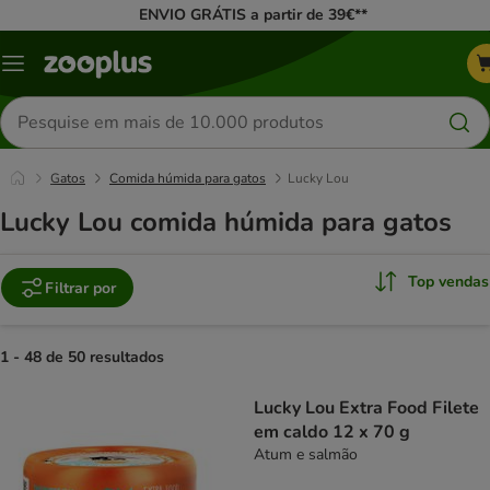
ENVIO GRÁTIS a partir de 39€**
Menu
Pesquisar
produtos
Gatos
Comida húmida para gatos
Lucky Lou
Lucky Lou comida húmida para gatos
Top vendas
Filtrar por
1 - 48 de 50 resultados
product items have been changed
Lucky Lou Extra Food Filete
em caldo 12 x 70 g
Atum e salmão