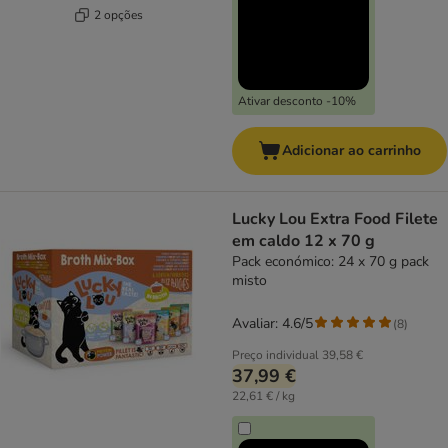
2 opções
Ativar desconto -10%
Adicionar ao carrinho
Lucky Lou Extra Food Filete
em caldo 12 x 70 g
Pack económico: 24 x 70 g pack
misto
Avaliar: 4.6/5
(
8
)
Preço individual
39,58 €
37,99 €
22,61 € / kg