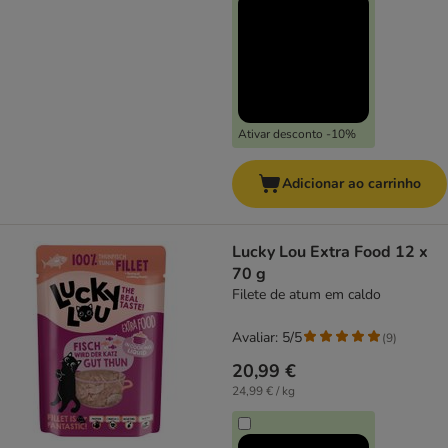
Ativar desconto -10%
Adicionar ao carrinho
Lucky Lou Extra Food 12 x
70 g
Filete de atum em caldo
Avaliar: 5/5
(
9
)
20,99 €
24,99 € / kg