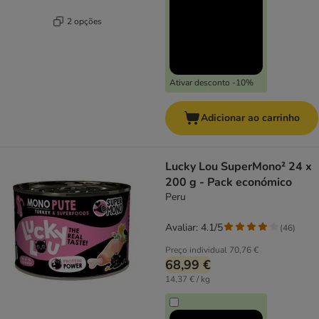
2 opções
Ativar desconto -10%
Adicionar ao carrinho
Lucky Lou SuperMono² 24 x
200 g - Pack económico
Peru
Avaliar: 4.1/5
(
46
)
Preço individual
70,76 €
68,99 €
14,37 € / kg