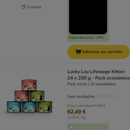
3 opções
Ativar desconto -10%
Adicionar ao carrinho
Lucky Lou Lifestage Kitten
24 x 200 g - Pack económico
Pack misto I (3 variedades)
Sem avaliações
Preço individual
63,96 €
62,49 €
13,02 € / kg