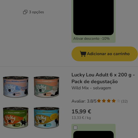
3 opções
Ativar desconto -10%
Adicionar ao carrinho
Lucky Lou Adult 6 x 200 g -
Pack de degustação
Wild Mix - selvagem
Avaliar: 3.8/5
(
32
)
15,99 €
13,33 € / kg