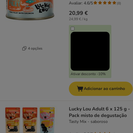
Avaliar: 4.6/5
(
8
)
20,99 €
24,99 € / kg
4 opções
Ativar desconto -10%
Adicionar ao carrinho
Lucky Lou Adult 6 x 125 g -
Pack misto de degustação
Tasty Mix - saboroso