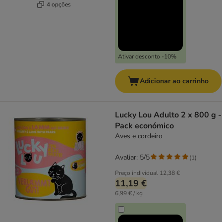
4 opções
Ativar desconto -10%
Adicionar ao carrinho
Lucky Lou Adulto 2 x 800 g -
Pack económico
Aves e cordeiro
Avaliar: 5/5
(
1
)
Preço individual
12,38 €
11,19 €
6,99 € / kg