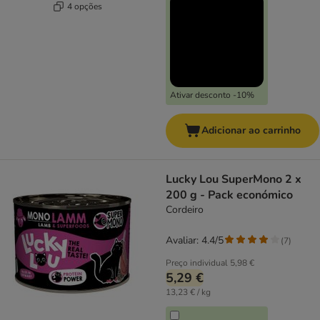
4 opções
Ativar desconto -10%
Adicionar ao carrinho
Lucky Lou SuperMono 2 x
200 g - Pack económico
Cordeiro
Avaliar: 4.4/5
(
7
)
Preço individual
5,98 €
5,29 €
13,23 € / kg