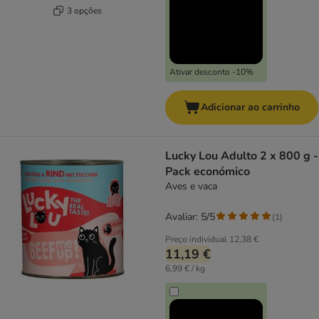
3 opções
Ativar desconto -10%
Adicionar ao carrinho
Lucky Lou Adulto 2 x 800 g -
Pack económico
Aves e vaca
Avaliar: 5/5
(
1
)
Preço individual
12,38 €
11,19 €
6,99 € / kg