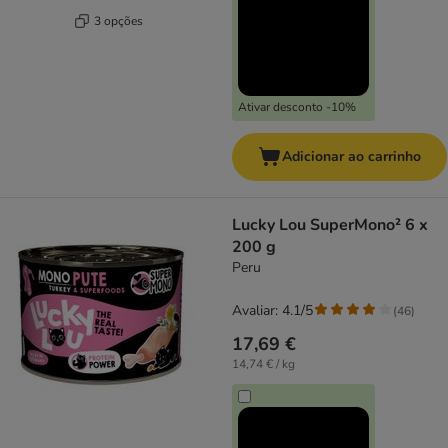
3 opções
Ativar desconto -10%
Adicionar ao carrinho
Lucky Lou SuperMono² 6 x
200 g
Peru
Avaliar: 4.1/5
(
46
)
17,69 €
14,74 € / kg