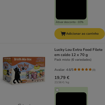
Ativar desconto -10%
Adicionar ao carrinho
Lucky Lou Extra Food Filete
em caldo 12 x 70 g
Pack misto (6 variedades)
Avaliar: 4.6/5
(
8
)
19,79 €
23,56 € / kg