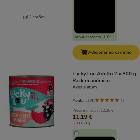
2 opções
Ativar desconto -10%
Adicionar ao carrinho
Lucky Lou Adulto 2 x 800 g -
Pack económico
Aves e atum
Avaliar: 5/5
(
1
)
Preço individual
12,38 €
11,19 €
6,99 € / kg