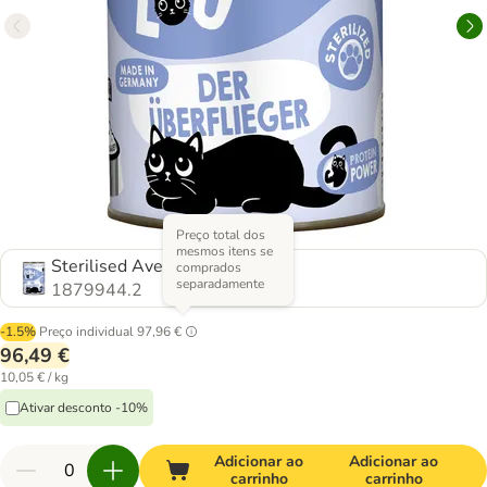
Preço total dos
mesmos itens se
Sterilised Aves
comprados
separadamente
1879944.2
-1.5%
Preço individual
97,96 €
96,49 €
10,05 € / kg
Ativar desconto -10%
Adicionar ao
Adicionar ao
carrinho
carrinho