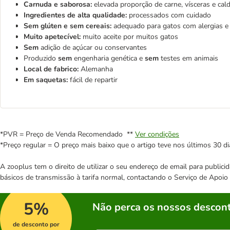
Carnuda e saborosa:
elevada proporção de carne, vísceras e cal
Ingredientes de alta qualidade:
processados com cuidado
Sem glúten e sem cereais:
adequado para gatos com alergias e 
Muito apetecível:
muito aceite por muitos gatos
Sem
adição de açúcar ou conservantes
Produzido
sem
engenharia genética e
sem
testes em animais
Local de fabrico:
Alemanha
Em saquetas:
fácil de repartir
*PVR = Preço de Venda Recomendado **
Ver condições
*Preço regular = O preço mais baixo que o artigo teve nos últimos 30 di
A zooplus tem o direito de utilizar o seu endereço de email para publi
básicos de transmissão à tarifa normal, contactando o Serviço de Apoi
5%
Não perca os nossos descont
de desconto por