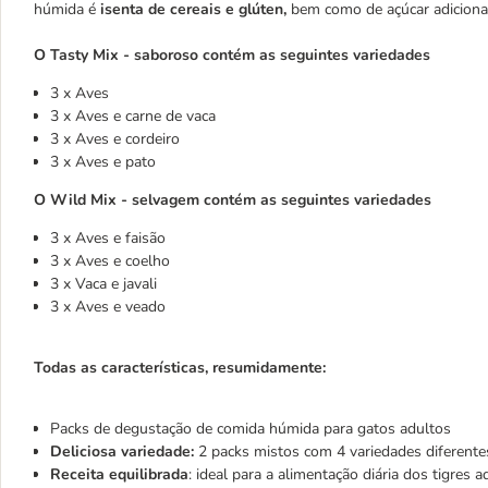
húmida é
isenta de cereais e glúten,
bem como de açúcar adiciona
O Tasty Mix - saboroso contém as seguintes variedades
3 x Aves
3 x Aves e carne de vaca
3 x Aves e cordeiro
3 x Aves e pato
O Wild Mix - selvagem contém as seguintes variedades
3 x Aves e faisão
3 x Aves e coelho
3 x Vaca e javali
3 x Aves e veado
Todas as características, resumidamente:
Packs de degustação de comida húmida para gatos adultos
Deliciosa variedade:
2 packs mistos com 4 variedades diferentes
Receita
equilibrada
: ideal para a alimentação diária dos tigres 