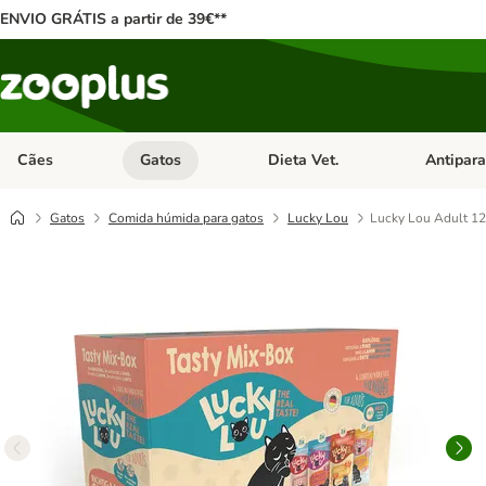
ENVIO GRÁTIS a partir de 39€**
Cães
Gatos
Dieta Vet.
Antipara
Abrir menu de categoria: Cães
Abrir menu de categoria: Gatos
Abrir menu 
Gatos
Comida húmida para gatos
Lucky Lou
Lucky Lou Adult 12