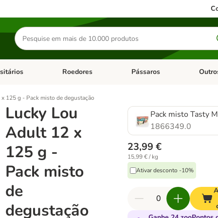
Co
Pesquisar
produtos
sitários
Roedores
Pássaros
Outro
de categoria: Dieta Vet.
Abrir menu de categoria: Antiparasitários
Abrir menu de categoria: Roed
Abrir me
 x 125 g - Pack misto de degustação
Lucky Lou
Pack misto Tasty M
1866349.0
Adult 12 x
23,99 €
125 g -
15,99 € / kg
Pack misto
Ativar desconto -10%
de
A
degustação
Ganhe 24 zooPontos 