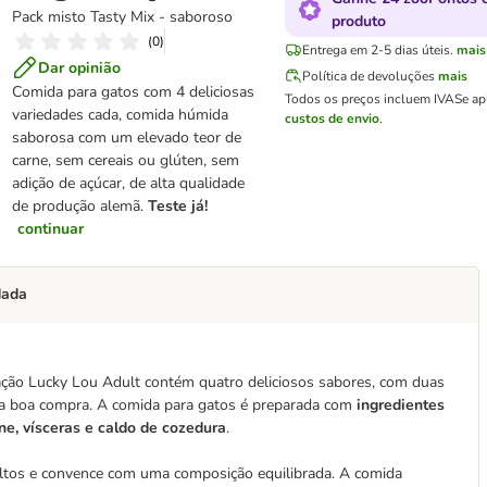
Pack misto Tasty Mix - saboroso
produto
(
0
)
Entrega em 2-5 dias úteis.
mais
Dar opinião
Política de devoluções
mais
Comida para gatos com 4 deliciosas
Todos os preços incluem IVA
Se ap
variedades cada, comida húmida
custos de envio
.
saborosa com um elevado teor de
carne, sem cereais ou glúten, sem
adição de açúcar, de alta qualidade
de produção alemã.
Teste já!
continuar
dada
tação Lucky Lou Adult contém quatro deliciosos sabores, com duas
uma boa compra. A comida para gatos é preparada com
ingredientes
e, vísceras e caldo de cozedura
.
ultos e convence com uma composição equilibrada. A comida