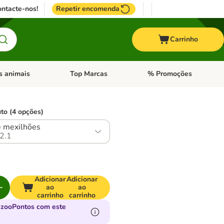
ntacte-nos!
Repetir encomenda
Carrinho
s animais
Top Marcas
% Promoções
ores
nu de categoria: Pássaros
Abrir menu de categoria: Outros animais
Abrir menu de categoria: T
to (4 opções)
e mexilhões
2.1
Adicionar
Adicionar
ao
ao
carrinho
carrinho
 zooPontos com este