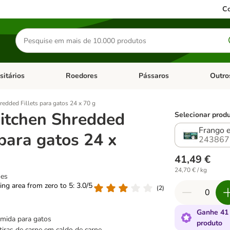
Co
Pesquisar
produtos
sitários
Roedores
Pássaros
Outro
de categoria: Dieta Vet.
Abrir menu de categoria: Antiparasitários
Abrir menu de categoria: Roed
Abrir me
hredded Fillets para gatos 24 x 70 g
Kitchen Shredded
Selecionar produ
Frango 
 para gatos 24 x
243867
41,49 €
24,70 € / kg
ões
ting area from zero to 5: 3.0/5
(
2
)
Ganhe 41
mida para gatos
produto
 tiras de carne em caldo de carne