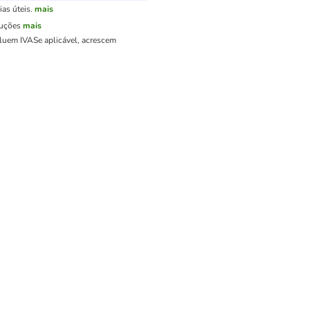
as úteis.
mais
luções
mais
cluem IVA
Se aplicável, acrescem