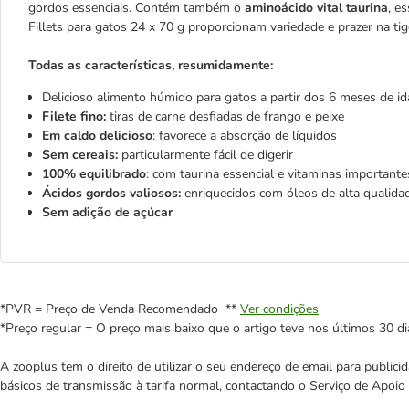
gordos essenciais. Contém também o
aminoácido vital taurina
, e
Fillets para gatos 24 x 70 g proporcionam variedade e prazer na tig
Todas as características, resumidamente:
Delicioso alimento húmido para gatos a partir dos 6 meses de i
Filete fino:
tiras de carne desfiadas de frango e peixe
Em caldo delicioso
: favorece a absorção de líquidos
Sem cereais:
particularmente fácil de digerir
100% equilibrado
: com taurina essencial e vitaminas importante
Ácidos gordos valiosos:
enriquecidos com óleos de alta qualida
Sem adição de açúcar
*PVR = Preço de Venda Recomendado **
Ver condições
*Preço regular = O preço mais baixo que o artigo teve nos últimos 30 di
A zooplus tem o direito de utilizar o seu endereço de email para publi
básicos de transmissão à tarifa normal, contactando o Serviço de Apoi