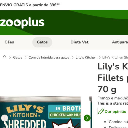
ENVIO GRÁTIS a partir de 39€**
Cães
Gatos
Dieta Vet.
Antipara
Abrir menu de categoria: Cães
Abrir menu de categoria: Gatos
Abrir menu 
Gatos
Comida húmida para gatos
Lily's Kitchen
Lily's Kitchen S
Lily's 
Fillets
70 g
Frango e mexilh
This is a stars ra
Dar opinião
Comida hú
Deliciosas