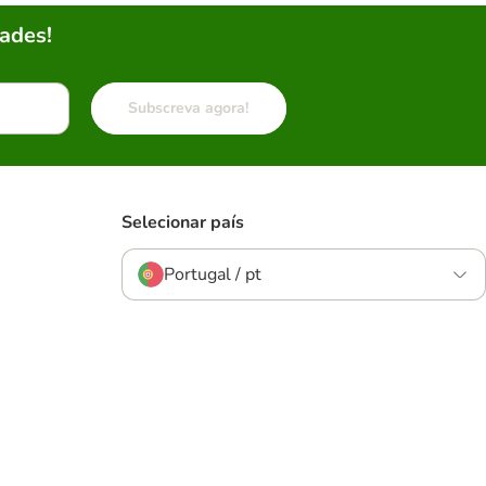
ades!
Subscreva agora!
Selecionar país
Portugal / pt