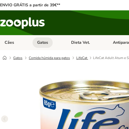
ENVIO GRÁTIS a partir de 39€**
Cães
Gatos
Dieta Vet.
Antipara
Abrir menu de categoria: Cães
Abrir menu de categoria: Gatos
Abrir menu 
Gatos
Comida húmida para gatos
LifeCat
LifeCat Adult Atum e 