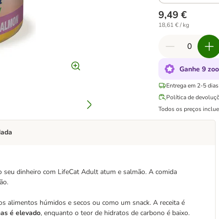
9,49 €
18,61 € / kg
Ganhe 9 zoo
Entrega em 2-5 dias 
Política de devoluç
Todos os preços inclu
dada
o seu dinheiro com LifeCat Adult atum e salmão. A comida
ão.
os alimentos húmidos e secos ou como um snack. A receita é
nas é elevado
, enquanto o teor de hidratos de carbono é baixo.