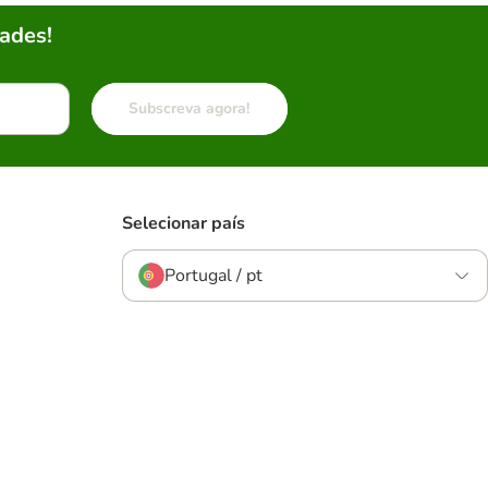
ades!
Subscreva agora!
Selecionar país
Portugal / pt