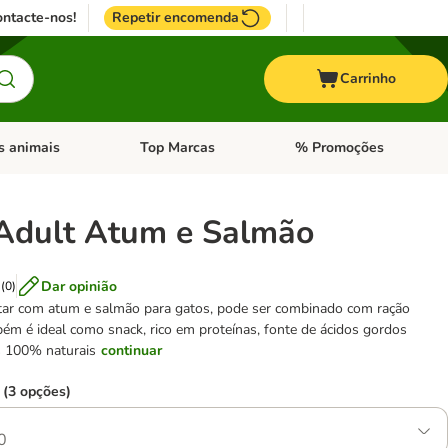
ntacte-nos!
Repetir encomenda
Carrinho
s animais
Top Marcas
% Promoções
ores
nu de categoria: Pássaros
Abrir menu de categoria: Outros animais
Abrir menu de categoria: T
 Adult Atum e Salmão
Dar opinião
(
0
)
ar com atum e salmão para gatos, pode ser combinado com ração
ém é ideal como snack, rico em proteínas, fonte de ácidos gordos
s 100% naturais
continuar
 (3 opções)
0