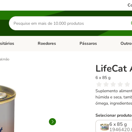
Co
Pesquisar
produtos
sitários
Roedores
Pássaros
Outro
de categoria: Dieta Vet.
Abrir menu de categoria: Antiparasitários
Abrir menu de categoria: Roed
Abrir me
Salmão
LifeCat
6 x 85 g
Suplemento aliment
húmida e seca, tamb
ómega, ingrediente
Selecionar produto
6 x 85 g
1946420.