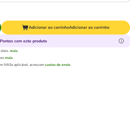
Adicionar ao carrinho
Adicionar ao carrinho
Pontos com este produto
úteis.
mais
ões
mais
em IVA
Se aplicável, acrescem
custos de envio
.