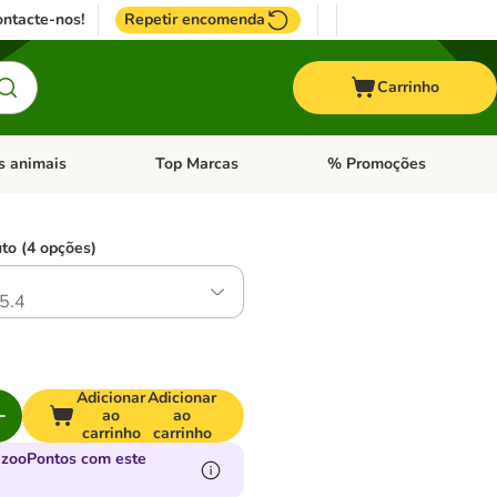
ntacte-nos!
Repetir encomenda
Carrinho
s animais
Top Marcas
% Promoções
ores
nu de categoria: Pássaros
Abrir menu de categoria: Outros animais
Abrir menu de categoria: T
to (4 opções)
5.4
Adicionar
Adicionar
ao
ao
carrinho
carrinho
 zooPontos com este