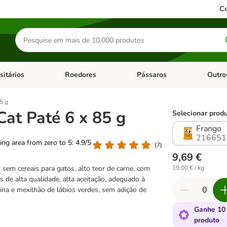
Co
Pesquisar
produtos
sitários
Roedores
Pássaros
Outro
de categoria: Dieta Vet.
Abrir menu de categoria: Antiparasitários
Abrir menu de categoria: Roed
Abrir me
5 g
Cat Paté 6 x 85 g
Selecionar produ
Frango
216651
ting area from zero to 5: 4.9/5
(
7
)
9,69 €
sem cereais para gatos, alto teor de carne, com
19,00 € / kg
as de alta qualidade, alta aceitação, adequado à
rina e mexilhão de lábios verdes, sem adição de
Ganhe 10
produto