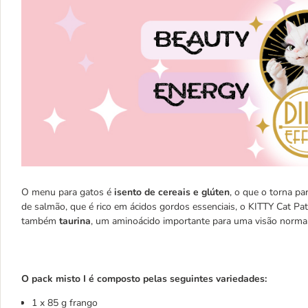
O menu para gatos é
isento de cereais e glúten
, o que o torna pa
de salmão, que é rico em ácidos gordos essenciais, o KITTY Cat Pa
também
taurina
, um aminoácido importante para uma visão normal
O pack misto I é composto pelas seguintes variedades:
1 x 85 g frango