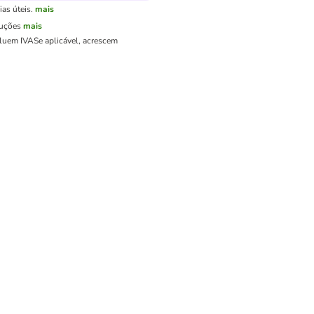
as úteis.
mais
luções
mais
cluem IVA
Se aplicável, acrescem