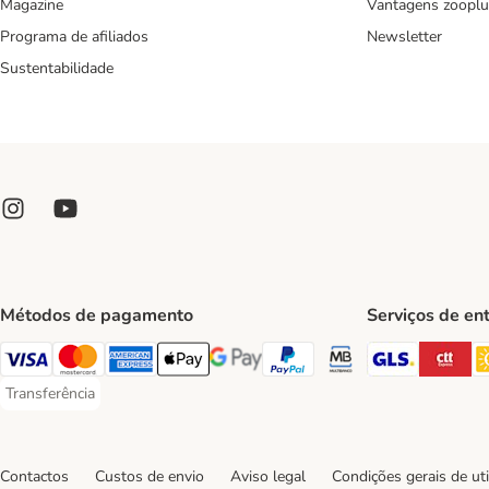
Magazine
Vantagens zooplu
Programa de afiliados
Newsletter
Sustentabilidade
Métodos de pagamento
Serviços de en
GLS Ship
CT
Visa Payment Method
Mastercard Payment Method
American Express Payment Method
Apple Pay Payment Method
Google Pay Payment Method
PayPal Payment Method
Multibanco Payment Met
Transferência
Transferência Payment Method
Contactos
Custos de envio
Aviso legal
Condições gerais de uti