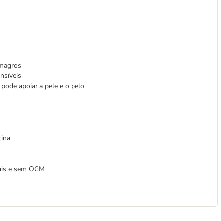
 magros
ensíveis
 pode apoiar a pele e o pelo
tina
ais e sem OGM