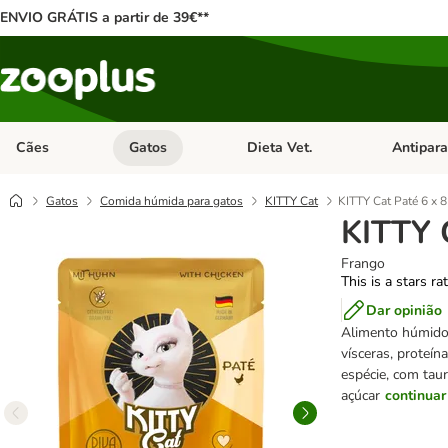
ENVIO GRÁTIS a partir de 39€**
Cães
Gatos
Dieta Vet.
Antipara
Abrir menu de categoria: Cães
Abrir menu de categoria: Gatos
Abrir menu 
Gatos
Comida húmida para gatos
KITTY Cat
KITTY Cat Paté 6 x 8
KITTY 
Frango
This is a stars ra
Dar opinião
Alimento húmido 
vísceras, proteín
espécie, com tau
açúcar
continuar