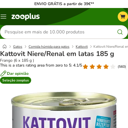
ENVIO GRÁTIS a partir de 39€**
Menu
Pesquisar
produtos
Gatos
Comida húmida para gatos
Kattovit
Kattovit Niere/Renal e
Kattovit Niere/Renal em latas 185 g
Frango (6 x 185 g )
This is a stars rating area from zero to 5: 4.1/5
(
560
)
Dar opinião
Seleção zooplus