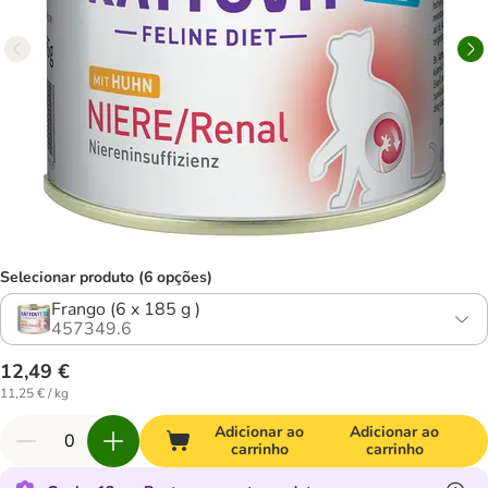
Selecionar produto (6 opções)
Frango (6 x 185 g )
457349.6
12,49 €
11,25 € / kg
Adicionar ao
Adicionar ao
carrinho
carrinho