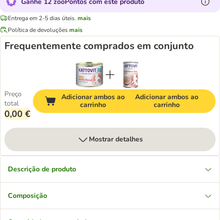
Ganhe 12 zooPontos com este produto
Entrega em 2-5 dias úteis.
mais
Política de devoluções
mais
Frequentemente comprados em conjunto
Preço
Adicionar ambos ao
Adicionar ambos ao
total
carrinho
carrinho
0,00 €
Mostrar detalhes
Descrição de produto
Composição