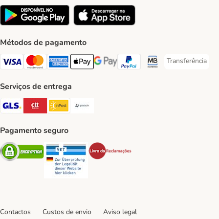
Métodos de pagamento
Transferência
Transferência P
Visa Payment Method
Mastercard Payment Method
American Express Payment Method
Apple Pay Payment Method
Google Pay Payment Method
PayPal Payment Method
Multibanco Payment Met
Serviços de entrega
GLS Shipping Method
CTTExpress Shipping Method
InPost Shipping Method
Paack Shipping Method
Pagamento seguro
Security
Security
Security
Contactos
Custos de envio
Aviso legal