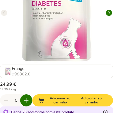
Frango
998802.0
24,99 €
12,25 € / kg
Adicionar ao
Adicionar ao
carrinho
carrinho
Ganhe 25 zooPontos com este produto