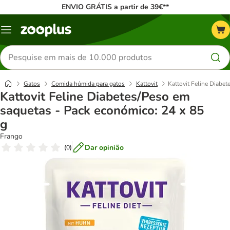
ENVIO GRÁTIS a partir de 39€**
Menu
Pesquisar
produtos
Gatos
Comida húmida para gatos
Kattovit
Kattovit Feline Diabe
Kattovit Feline Diabetes/Peso em
saquetas - Pack económico: 24 x 85
g
Frango
Dar opinião
(
0
)