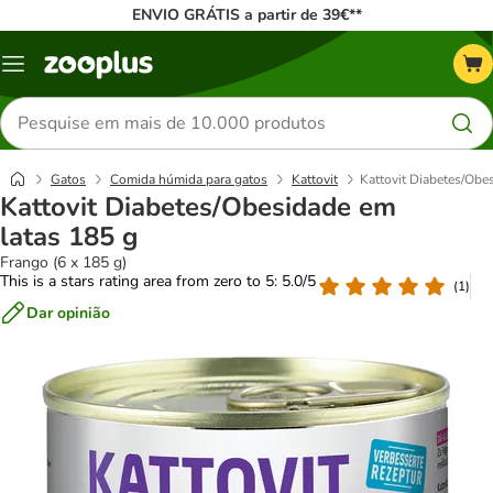
ENVIO GRÁTIS a partir de 39€**
Menu
Pesquisar
produtos
Gatos
Comida húmida para gatos
Kattovit
Kattovit Diabetes/Obe
Kattovit Diabetes/Obesidade em
latas 185 g
Frango (6 x 185 g)
This is a stars rating area from zero to 5: 5.0/5
(
1
)
Dar opinião