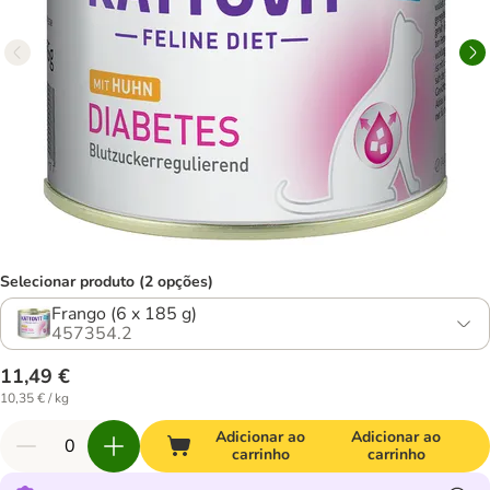
Selecionar produto (2 opções)
Frango (6 x 185 g)
457354.2
11,49 €
10,35 € / kg
Adicionar ao
Adicionar ao
carrinho
carrinho