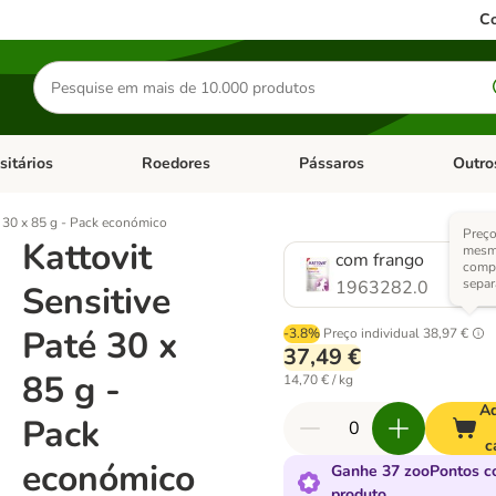
Co
Pesquisar
produtos
sitários
Roedores
Pássaros
Outro
de categoria: Dieta Vet.
Abrir menu de categoria: Antiparasitários
Abrir menu de categoria: Roed
Abrir me
é 30 x 85 g - Pack económico
Preço
Kattovit
mesmo
com frango
comp
sepa
1963282.0
Sensitive
Paté 30 x
-3.8%
Preço individual
38,97 €
37,49 €
85 g -
14,70 € / kg
Ad
Pack
c
económico
Ganhe 37 zooPontos c
produto