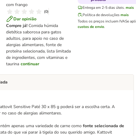
com frango
Entrega em 2-5 dias úteis.
mais
(
0
)
Política de devoluções
mais
Dar opinião
Todos os preços incluem IVA
Se apl
Compre já!
Comida húmida
custos de envio
.
dietética saborosa para gatos
adultos, para apoio no caso de
alergias alimentares, fonte de
proteína selecionada, lista limitada
de ingredientes, com vitaminas e
taurina
continuar
dada
tovit Sensitive Paté 30 x 85 g poderá ser a escolha certa. A
 no caso de alergias alimentares.
 Contém apenas uma variedade de carne como
fonte selecionada de
xata do que vai parar à tigela do seu querido amigo. Kattovit