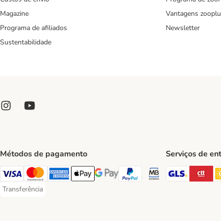
Magazine
Vantagens zooplu
Programa de afiliados
Newsletter
Sustentabilidade
Métodos de pagamento
Serviços de en
GLS Ship
CT
Visa Payment Method
Mastercard Payment Method
American Express Payment Method
Apple Pay Payment Method
Google Pay Payment Method
PayPal Payment Method
Multibanco Payment Met
Transferência
Transferência Payment Method