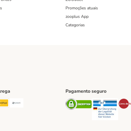
s
Promoções atuais
zooplus App
Categorias
trega
Pagamento seguro
ping Method
TExpress Shipping Method
InPost Shipping Method
Paack Shipping Method
Security
Securit
hod