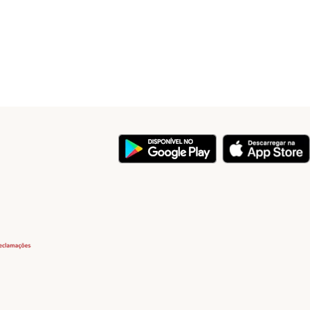
y
Security