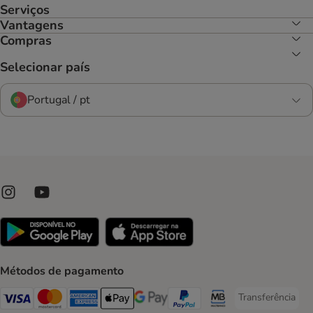
Serviços
Vantagens
Compras
Selecionar país
Portugal / pt
Métodos de pagamento
Transferência
Transferência P
Visa Payment Method
Mastercard Payment Method
American Express Payment Method
Apple Pay Payment Method
Google Pay Payment Method
PayPal Payment Method
Multibanco Payment Met