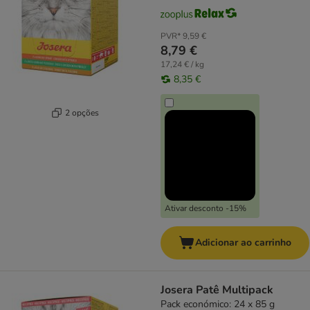
PVR*
9,59 €
8,79 €
17,24 € / kg
8,35 €
2 opções
Ativar desconto -15%
Adicionar ao carrinho
Josera Patê Multipack
Pack económico: 24 x 85 g