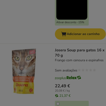
Ativar desconto -15%
Adicionar ao carrinho
Josera Soup para gatos 16 x
70 g
Frango com cenoura e espinafres
Sem avaliações
22,49 €
20,08 € / kg
21,37 €