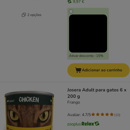
9,97 €
2 opções
Ativar desconto -15%
Adicionar ao carrinho
Josera Adult para gatos 6 x
200 g
Frango
Avaliar: 4.7/5
(
10
)