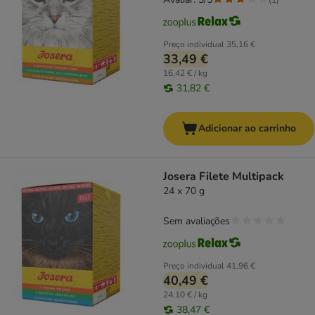
Preço individual
35,16 €
33,49 €
16,42 € / kg
31,82 €
Adicionar ao carrinho
Josera Filete Multipack
24 x 70 g
Sem avaliações
Preço individual
41,96 €
40,49 €
24,10 € / kg
38,47 €