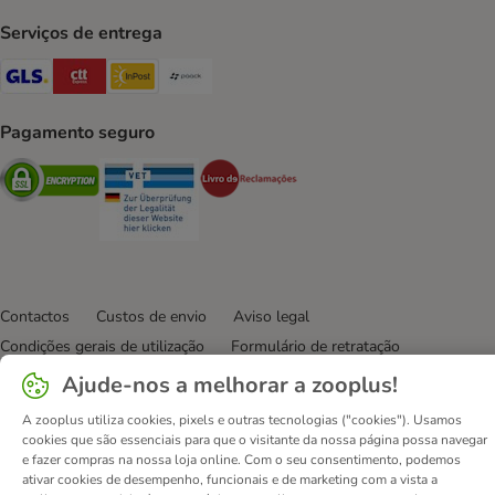
Serviços de entrega
GLS Shipping Method
CTTExpress Shipping Method
InPost Shipping Method
Paack Shipping Method
Pagamento seguro
Security
Security
Security
Contactos
Custos de envio
Aviso legal
Condições gerais de utilização
Formulário de retratação
Métodos de pagamento
Quem somos
DSA
Emprego
Ajude-nos a melhorar a zooplus!
Política de privacidade
Website Corporativo
A zooplus utiliza cookies, pixels e outras tecnologias ("cookies"). Usamos
Declaração de acessibilidade
cookies que são essenciais para que o visitante da nossa página possa navegar
e fazer compras na nossa loja online. Com o seu consentimento, podemos
© zooplus SE
2026
ativar cookies de desempenho, funcionais e de marketing com a vista a