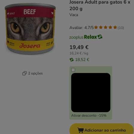
Josera Adult para gatos 6 x
200 g
Vaca
Avaliar: 4.7/5
(
10
)
19,49 €
16,24 € / kg
18,52 €
2 opções
Ativar desconto -15%
Adicionar ao carrinho