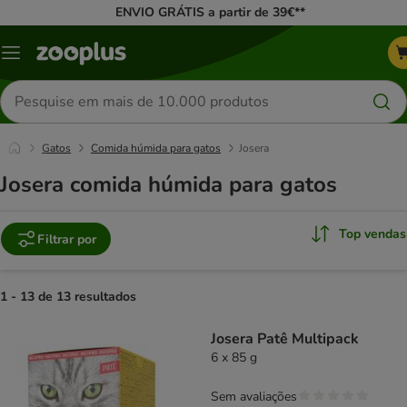
ENVIO GRÁTIS a partir de 39€**
Menu
Pesquisar
produtos
Gatos
Comida húmida para gatos
Josera
Josera comida húmida para gatos
Top vendas
Filtrar por
1 - 13 de 13 resultados
product items have been changed
Josera Patê Multipack
6 x 85 g
Sem avaliações