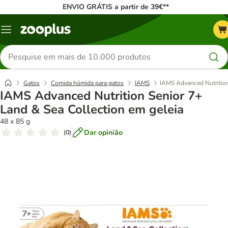
ENVIO GRÁTIS a partir de 39€**
Menu
Pesquisar
produtos
Gatos
Comida húmida para gatos
IAMS
IAMS Advanced Nutrition
IAMS Advanced Nutrition Senior 7+
Land & Sea Collection em geleia
48 x 85 g
Dar opinião
(
0
)