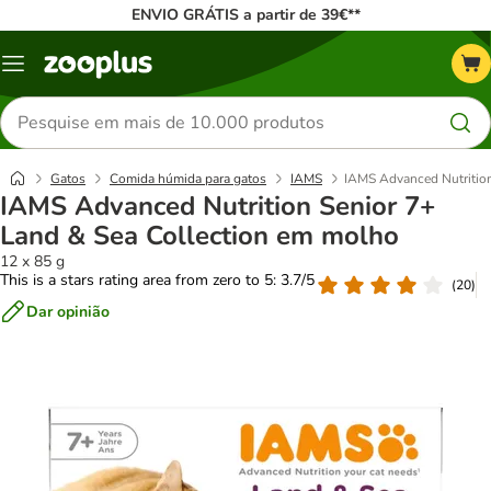
ENVIO GRÁTIS a partir de 39€**
Menu
Pesquisar
produtos
Gatos
Comida húmida para gatos
IAMS
IAMS Advanced Nutrition
IAMS Advanced Nutrition Senior 7+
Land & Sea Collection em molho
12 x 85 g
This is a stars rating area from zero to 5: 3.7/5
(
20
)
Dar opinião