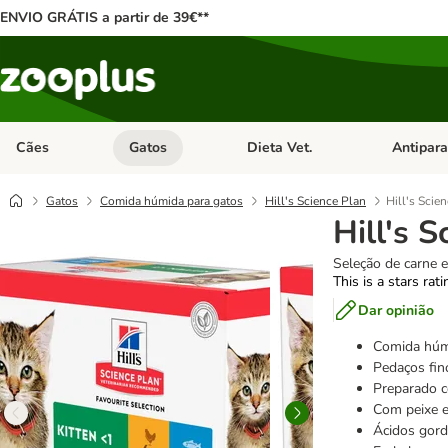
ENVIO GRÁTIS a partir de 39€**
Cães
Gatos
Dieta Vet.
Antipara
Abrir menu de categoria: Cães
Abrir menu de categoria: Gatos
Abrir menu 
Gatos
Comida húmida para gatos
Hill's Science Plan
Hill's Scie
Hill's S
Seleção de carne e
This is a stars rat
Dar opinião
Comida húmi
Pedaços fi
Preparado c
Com peixe e
Ácidos gor