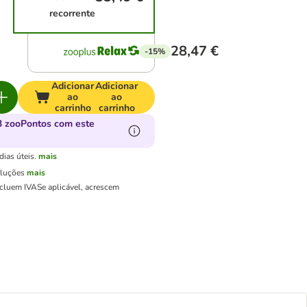
recorrente
28,47 €
-15%
Adicionar
Adicionar
ao
ao
carrinho
carrinho
 zooPontos com este
ias úteis.
mais
oluções
mais
ncluem IVA
Se aplicável, acrescem