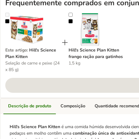
Frequentemente comprados em conjun
Hill's Science Plan Kitten
Hill's Science Plan Kitten frango r
Este artigo
:
Hill's Science
Hill's Science Plan Kitten
Plan Kitten
frango ração para gatinhos
Seleção de carne e peixe (24
1,5 kg
x 85 g)
Descrição de produto
Composição
Quantidade recomen
Hill's Science Plan Kitten
é uma comida húmida desenvolvida cient
pedaços em molho contêm uma
combinação única de antioxidan