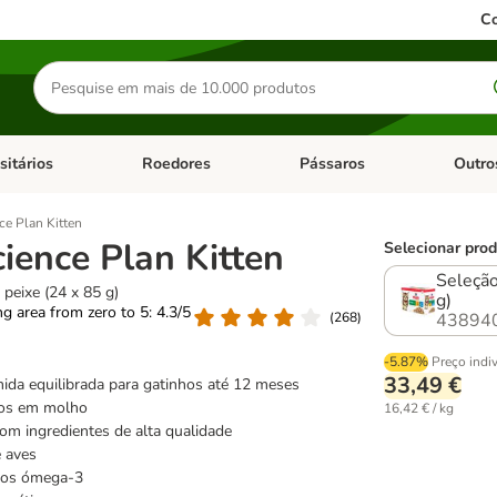
Co
Pesquisar
produtos
sitários
Roedores
Pássaros
Outro
de categoria: Dieta Vet.
Abrir menu de categoria: Antiparasitários
Abrir menu de categoria: Roed
Abrir me
nce Plan Kitten
cience Plan Kitten
Selecionar prod
Seleção
 peixe (24 x 85 g)
g)
ing area from zero to 5: 4.3/5
(
268
)
43894
-5.87%
Preço indi
33,49 €
da equilibrada para gatinhos até 12 meses
nos em molho
16,42 € / kg
om ingredientes de alta qualidade
 aves
dos ómega-3