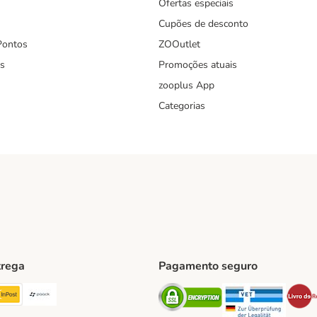
Ofertas especiais
Cupões de desconto
Pontos
ZOOutlet
s
Promoções atuais
zooplus App
Categorias
trega
Pagamento seguro
ping Method
TExpress Shipping Method
InPost Shipping Method
Paack Shipping Method
Security
Securit
hod