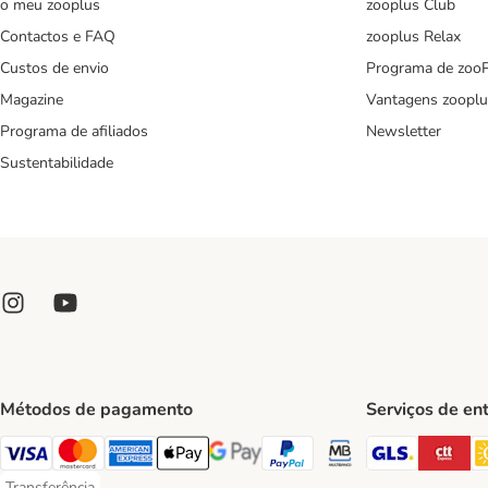
o meu zooplus
zooplus Club
Contactos e FAQ
zooplus Relax
Custos de envio
Programa de zoo
Magazine
Vantagens zooplu
Programa de afiliados
Newsletter
Sustentabilidade
Métodos de pagamento
Serviços de en
GLS Ship
CT
Visa Payment Method
Mastercard Payment Method
American Express Payment Method
Apple Pay Payment Method
Google Pay Payment Method
PayPal Payment Method
Multibanco Payment Met
Transferência