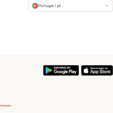
Portugal / pt
y
Security