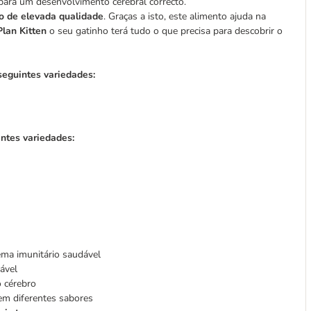
ara um desenvolvimento cerebral correcto.
o de elevada qualidade
. Graças a isto, este alimento ajuda na
Plan Kitten
o seu gatinho terá tudo o que precisa para descobrir o
 seguintes variedades:
intes variedades:
ma imunitário saudável
ável
 cérebro
em diferentes sabores