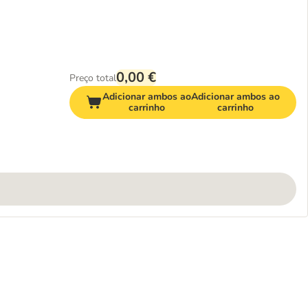
0,00 €
Preço total
Adicionar ambos ao
Adicionar ambos ao
carrinho
carrinho