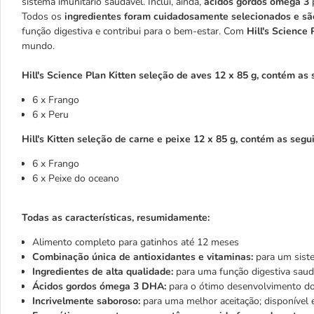
sistema imunitário saudável. Inclui, ainda,
ácidos gordos ómega 3
p
Todos os
ingredientes foram cuidadosamente selecionados e sã
função digestiva e contribui para o bem-estar. Com
Hill's Science 
mundo.
Hill's Science Plan Kitten seleção de aves 12 x 85 g, contém as
6 x Frango
6 x Peru
Hill's Kitten seleção de carne e peixe 12 x 85 g, contém as segu
6 x Frango
6 x Peixe do oceano
Todas as características, resumidamente:
Alimento completo para gatinhos até 12 meses
Combinação única de antioxidantes e vitaminas:
para um siste
Ingredientes de alta qualidade:
para uma função digestiva saud
Ácidos gordos ómega 3 DHA:
para o ótimo desenvolvimento do
Incrivelmente saboroso:
para uma melhor aceitação; disponível 