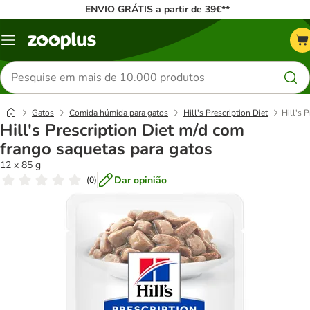
ENVIO GRÁTIS a partir de 39€**
Menu
Pesquisar
produtos
Gatos
Comida húmida para gatos
Hill's Prescription Diet
Hill's 
Hill's Prescription Diet m/d com
frango saquetas para gatos
12 x 85 g
Dar opinião
(
0
)