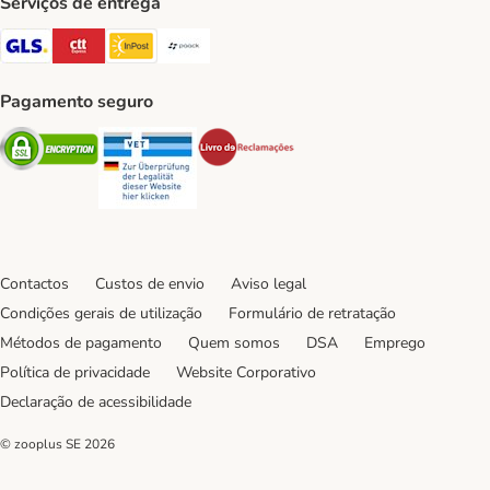
Serviços de entrega
GLS Shipping Method
CTTExpress Shipping Method
InPost Shipping Method
Paack Shipping Method
Pagamento seguro
Security
Security
Security
Contactos
Custos de envio
Aviso legal
Condições gerais de utilização
Formulário de retratação
Métodos de pagamento
Quem somos
DSA
Emprego
Política de privacidade
Website Corporativo
Declaração de acessibilidade
© zooplus SE
2026