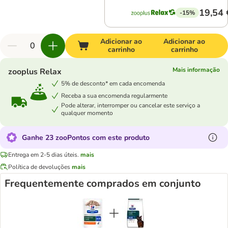
19,54 
-15%
Adicionar ao
Adicionar ao
carrinho
carrinho
Mais informação
zooplus Relax
5% de desconto* em cada encomenda
Receba a sua encomenda regularmente
Pode alterar, interromper ou cancelar este serviço a
qualquer momento
Ganhe 23 zooPontos com este produto
Entrega em 2-5 dias úteis.
mais
Política de devoluções
mais
Frequentemente comprados em conjunto