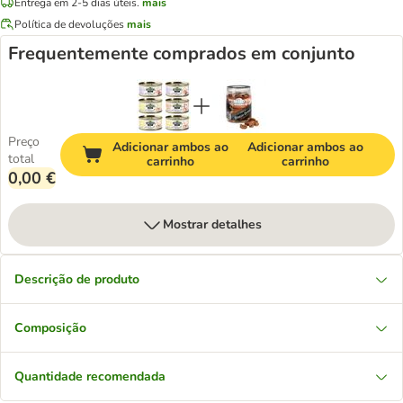
Entrega em 2-5 dias úteis.
mais
Política de devoluções
mais
Frequentemente comprados em conjunto
Preço
Adicionar ambos ao
Adicionar ambos ao
total
carrinho
carrinho
0,00 €
Mostrar detalhes
Descrição de produto
Composição
Quantidade recomendada