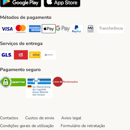
Métodos de pagamento
Transferência
Transferência P
Visa Payment Method
Mastercard Payment Method
American Express Payment Method
Apple Pay Payment Method
Google Pay Payment Method
PayPal Payment Method
Multibanco Payment Met
Serviços de entrega
GLS Shipping Method
CTTExpress Shipping Method
InPost Shipping Method
Paack Shipping Method
Pagamento seguro
Security
Security
Security
Contactos
Custos de envio
Aviso legal
Condições gerais de utilização
Formulário de retratação