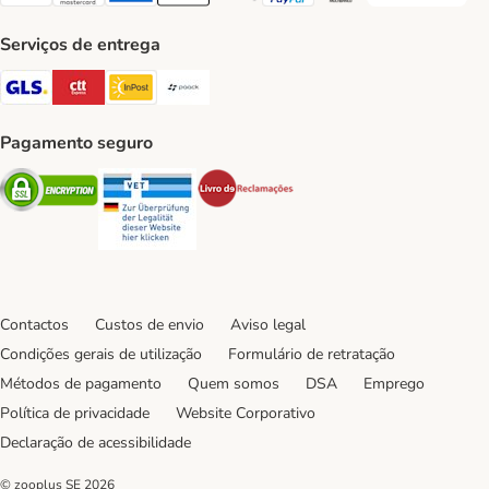
Visa Payment Method
Mastercard Payment Method
American Express Payment Method
Apple Pay Payment Method
Google Pay Payment Method
PayPal Payment Method
Multibanco Payment Met
Serviços de entrega
GLS Shipping Method
CTTExpress Shipping Method
InPost Shipping Method
Paack Shipping Method
Pagamento seguro
Security
Security
Security
Contactos
Custos de envio
Aviso legal
Condições gerais de utilização
Formulário de retratação
Métodos de pagamento
Quem somos
DSA
Emprego
Política de privacidade
Website Corporativo
Declaração de acessibilidade
© zooplus SE
2026