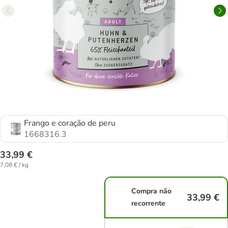
Frango e coração de peru
1668316.3
33,99 €
7,08 € / kg
Compra não
33,99 €
recorrente