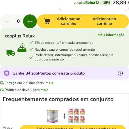
28,89 
-15%
Adicionar ao
Adicionar ao
carrinho
carrinho
Mais informação
zooplus Relax
5% de desconto* em cada encomenda
Receba a sua encomenda regularmente
Pode alterar, interromper ou cancelar este serviço a
qualquer momento
Ganhe 34 zooPontos com este produto
Entrega em 2-5 dias úteis.
mais
Política de devoluções
mais
Frequentemente comprados em conjunto
Preço