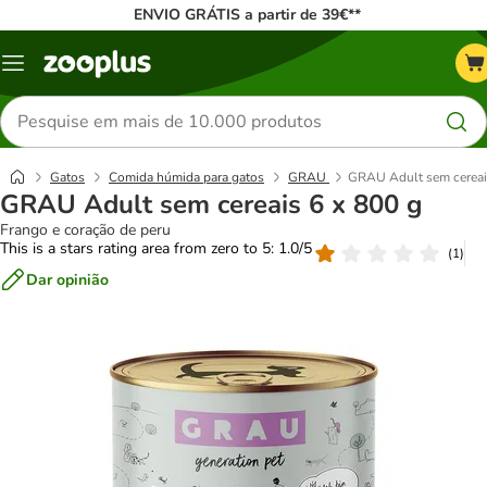
ENVIO GRÁTIS a partir de 39€**
Menu
Pesquisar
produtos
Gatos
Comida húmida para gatos
GRAU
GRAU Adult sem cereai
GRAU Adult sem cereais 6 x 800 g
Frango e coração de peru
This is a stars rating area from zero to 5: 1.0/5
(
1
)
Dar opinião