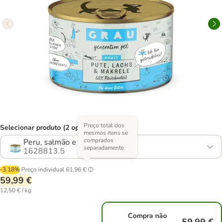
Preço total dos
Selecionar produto (2 opções)
mesmos itens se
comprados
Peru, salmão e cavala
separadamente
1628813.5
-3.18%
Preço individual
61,96 €
59,99 €
12,50 € / kg
Compra não