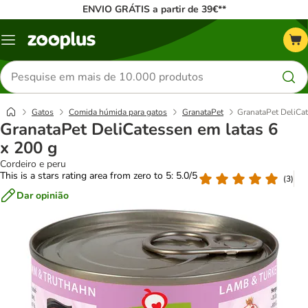
ENVIO GRÁTIS a partir de 39€**
Menu
Pesquisar
produtos
Gatos
Comida húmida para gatos
GranataPet
GranataPet DeliCat
GranataPet DeliCatessen em latas 6
x 200 g
Cordeiro e peru
This is a stars rating area from zero to 5: 5.0/5
(
3
)
Dar opinião