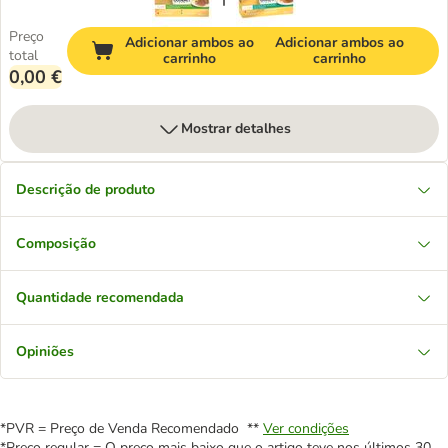
Preço
Adicionar ambos ao
Adicionar ambos ao
total
carrinho
carrinho
0,00 €
Mostrar detalhes
Descrição de produto
Composição
Quantidade recomendada
Opiniões
*PVR = Preço de Venda Recomendado **
Ver condições
*Preço regular = O preço mais baixo que o artigo teve nos últimos 30