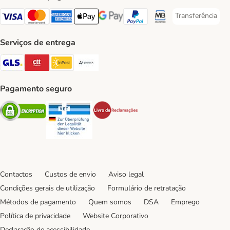
Transferência
Transferência P
Visa Payment Method
Mastercard Payment Method
American Express Payment Method
Apple Pay Payment Method
Google Pay Payment Method
PayPal Payment Method
Multibanco Payment Met
Serviços de entrega
GLS Shipping Method
CTTExpress Shipping Method
InPost Shipping Method
Paack Shipping Method
Pagamento seguro
Security
Security
Security
Contactos
Custos de envio
Aviso legal
Condições gerais de utilização
Formulário de retratação
Métodos de pagamento
Quem somos
DSA
Emprego
Política de privacidade
Website Corporativo
Declaração de acessibilidade