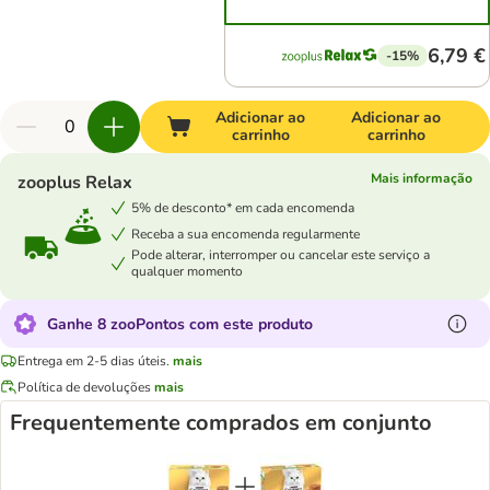
6,79 €
-15%
Adicionar ao
Adicionar ao
carrinho
carrinho
Mais informação
zooplus Relax
5% de desconto* em cada encomenda
Receba a sua encomenda regularmente
Pode alterar, interromper ou cancelar este serviço a
qualquer momento
Ganhe 8 zooPontos com este produto
Entrega em 2-5 dias úteis.
mais
Política de devoluções
mais
Frequentemente comprados em conjunto