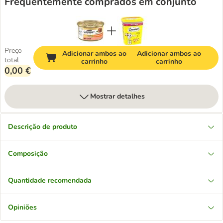
Frequentemente comprados em conjunto
Preço
Adicionar ambos ao
Adicionar ambos ao
total
carrinho
carrinho
0,00 €
Mostrar detalhes
Descrição de produto
Composição
Quantidade recomendada
Opiniões