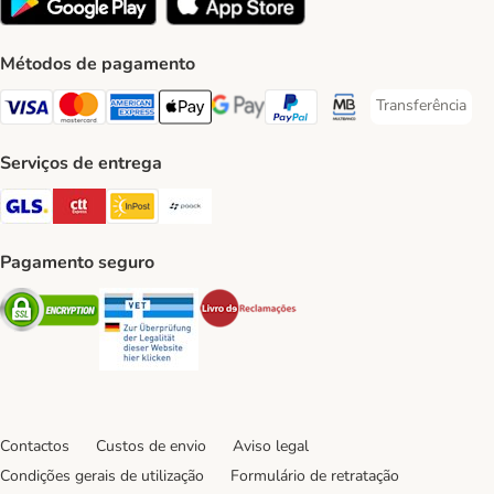
Métodos de pagamento
Transferência
Transferência P
Visa Payment Method
Mastercard Payment Method
American Express Payment Method
Apple Pay Payment Method
Google Pay Payment Method
PayPal Payment Method
Multibanco Payment Met
Serviços de entrega
GLS Shipping Method
CTTExpress Shipping Method
InPost Shipping Method
Paack Shipping Method
Pagamento seguro
Security
Security
Security
Contactos
Custos de envio
Aviso legal
Condições gerais de utilização
Formulário de retratação