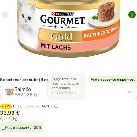
Preço total dos
Selecionar produto (8 opções)
% de desconto disponível
mesmos itens se
comprados
Salmão
separadamente
682128.6
-2.22%
Preço individual
34,76 €
33,99 €
8,33 € / kg
Ativar desconto -20%