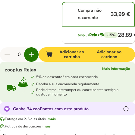
Compra não
33,99 €
recorrente
28,89 
-15%
Adicionar ao
Adicionar ao
carrinho
carrinho
Mais informação
zooplus Relax
5% de desconto* em cada encomenda
Receba a sua encomenda regularmente
Pode alterar, interromper ou cancelar este serviço a
qualquer momento
Ganhe 34 zooPontos com este produto
Entrega em 2-5 dias úteis.
mais
Política de devoluções
mais