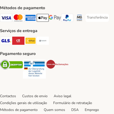
Métodos de pagamento
Transferência
Transferência P
Visa Payment Method
Mastercard Payment Method
American Express Payment Method
Apple Pay Payment Method
Google Pay Payment Method
PayPal Payment Method
Multibanco Payment Met
Serviços de entrega
GLS Shipping Method
CTTExpress Shipping Method
InPost Shipping Method
Paack Shipping Method
Pagamento seguro
Security
Security
Security
Contactos
Custos de envio
Aviso legal
Condições gerais de utilização
Formulário de retratação
Métodos de pagamento
Quem somos
DSA
Emprego