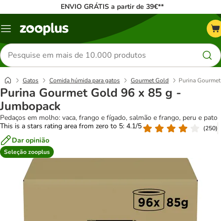
ENVIO GRÁTIS a partir de 39€**
Menu
Pesquisar
produtos
Gatos
Comida húmida para gatos
Gourmet Gold
Purina Gourmet
Purina Gourmet Gold 96 x 85 g -
Jumbopack
Pedaços em molho: vaca, frango e fígado, salmão e frango, peru e pato
This is a stars rating area from zero to 5: 4.1/5
(
250
)
Dar opinião
Seleção zooplus