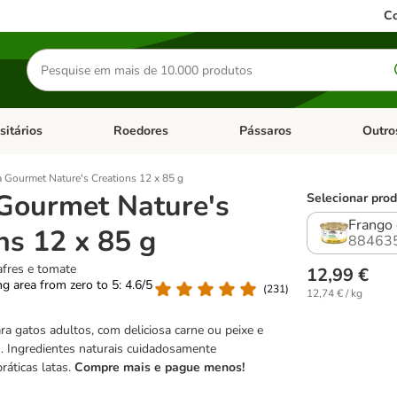
Co
Pesquisar
produtos
sitários
Roedores
Pássaros
Outro
de categoria: Dieta Vet.
Abrir menu de categoria: Antiparasitários
Abrir menu de categoria: Roed
Abrir me
a Gourmet Nature's Creations 12 x 85 g
Gourmet Nature's
Selecionar prod
Frango 
ns 12 x 85 g
88463
fres e tomate
12,99 €
ing area from zero to 5: 4.6/5
(
231
)
12,74 € / kg
a gatos adultos, com deliciosa carne ou peixe e
s. Ingredientes naturais cuidadosamente
ráticas latas.
Compre mais e pague menos!