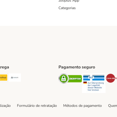
zooplus App
Categorias
trega
Pagamento seguro
ping Method
TExpress Shipping Method
InPost Shipping Method
Paack Shipping Method
Security
Securit
hod
lização
Formulário de retratação
Métodos de pagamento
Quem