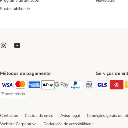
Programa de afiliados
Newsletter
Sustentabilidade
Métodos de pagamento
Serviços de en
GLS Ship
CT
Visa Payment Method
Mastercard Payment Method
American Express Payment Method
Apple Pay Payment Method
Google Pay Payment Method
PayPal Payment Method
Multibanco Payment Met
Transferência
Transferência Payment Method
Contactos
Custos de envio
Aviso legal
Condições gerais de uti
Website Corporativo
Declaração de acessibilidade