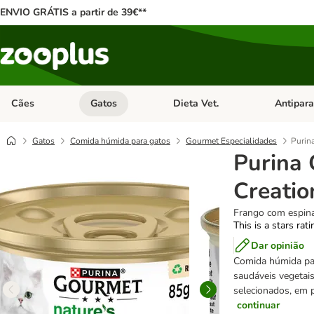
ENVIO GRÁTIS a partir de 39€**
Cães
Gatos
Dieta Vet.
Antipara
Abrir menu de categoria: Cães
Abrir menu de categoria: Gatos
Abrir menu 
Gatos
Comida húmida para gatos
Gourmet Especialidades
Purin
Purina 
Creatio
Frango com espina
This is a stars rat
Dar opinião
Comida húmida par
saudáveis vegetai
selecionados, em p
continuar