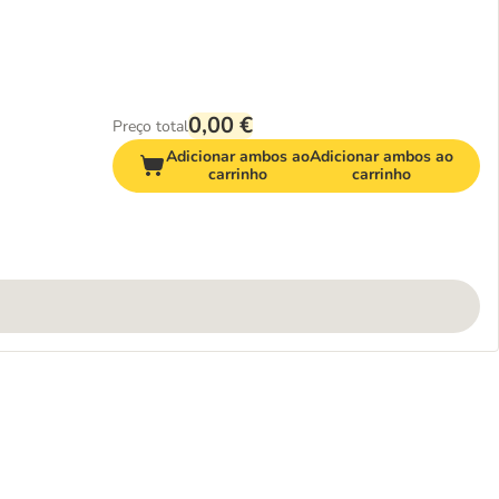
0,00 €
Preço total
Adicionar ambos ao
Adicionar ambos ao
carrinho
carrinho