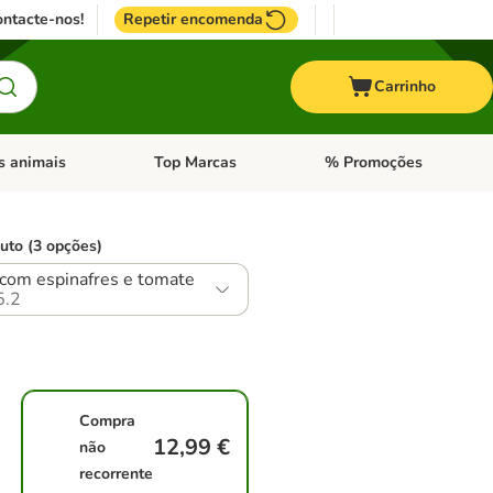
ntacte-nos!
Repetir encomenda
Carrinho
s animais
Top Marcas
% Promoções
ores
nu de categoria: Pássaros
Abrir menu de categoria: Outros animais
Abrir menu de categoria: T
uto (3 opções)
com espinafres e tomate
5.2
Compra
12,99 €
não
recorrente