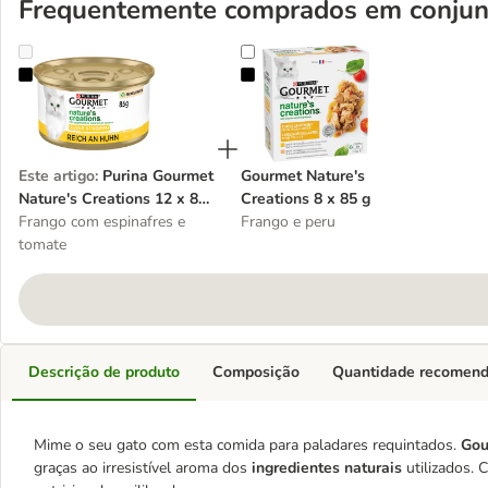
Frequentemente comprados em conjun
Purina Gourmet Nature's Creations 12 x 85 g
Gourmet Nature's Creations 8 x 8
Este artigo
:
Purina Gourmet
Gourmet Nature's
Nature's Creations 12 x 85
Creations 8 x 85 g
g
Frango com espinafres e
Frango e peru
tomate
Descrição de produto
Composição
Quantidade recomen
Mime o seu gato com esta comida para paladares requintados.
Gou
graças ao irresistível aroma dos
ingredientes naturais
utilizados. 