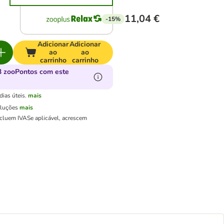
11,04 €
-15%
Adicionar
Adicionar
ao
ao
carrinho
carrinho
 zooPontos com este
ias úteis.
mais
oluções
mais
ncluem IVA
Se aplicável, acrescem