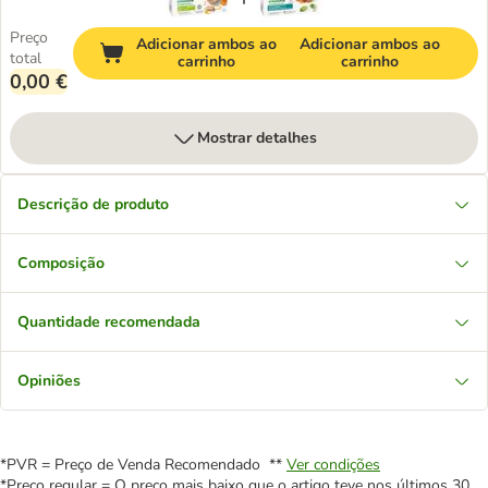
Preço
Adicionar ambos ao
Adicionar ambos ao
total
carrinho
carrinho
0,00 €
Mostrar detalhes
Descrição de produto
Composição
Quantidade recomendada
Opiniões
*PVR = Preço de Venda Recomendado **
Ver condições
*Preço regular = O preço mais baixo que o artigo teve nos últimos 30