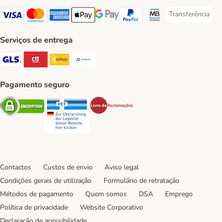
Transferência
Transferência P
Visa Payment Method
Mastercard Payment Method
American Express Payment Method
Apple Pay Payment Method
Google Pay Payment Method
PayPal Payment Method
Multibanco Payment Met
Serviços de entrega
GLS Shipping Method
CTTExpress Shipping Method
InPost Shipping Method
Paack Shipping Method
Pagamento seguro
Security
Security
Security
Contactos
Custos de envio
Aviso legal
Condições gerais de utilização
Formulário de retratação
Métodos de pagamento
Quem somos
DSA
Emprego
Política de privacidade
Website Corporativo
Declaração de acessibilidade