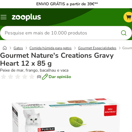
ENVIO GRÁTIS a partir de 39€**
Menu
Pesquisar
produtos
Gatos
Comida húmida para gatos
Gourmet Especialidades
Gourm
Gourmet Nature's Creations Gravy
Heart 12 x 85 g
Peixe de mar, frango, bacalhau e vaca
Dar opinião
(
0
)