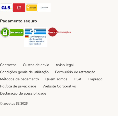
GLS Shipping Method
CTTExpress Shipping Method
InPost Shipping Method
Paack Shipping Method
Pagamento seguro
Security
Security
Security
Contactos
Custos de envio
Aviso legal
Condições gerais de utilização
Formulário de retratação
Métodos de pagamento
Quem somos
DSA
Emprego
Política de privacidade
Website Corporativo
Declaração de acessibilidade
© zooplus SE
2026