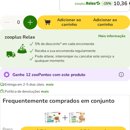
10,36 
-15%
Adicionar ao
Adicionar ao
carrinho
carrinho
Mais informação
zooplus Relax
5% de desconto* em cada encomenda
Receba a sua encomenda regularmente
Pode alterar, interromper ou cancelar este serviço a
qualquer momento
Ganhe 12 zooPontos com este produto
Entrega em 2-5 dias úteis.
mais
Política de devoluções
mais
Frequentemente comprados em conjunto
Preço