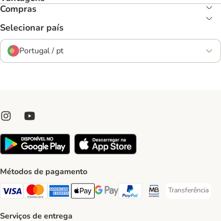
Compras
Selecionar país
Portugal / pt
Métodos de pagamento
Transferência
Transferência P
Visa Payment Method
Mastercard Payment Method
American Express Payment Method
Apple Pay Payment Method
Google Pay Payment Method
PayPal Payment Method
Multibanco Payment Met
Serviços de entrega