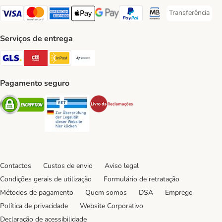
Transferência
Transferência P
Visa Payment Method
Mastercard Payment Method
American Express Payment Method
Apple Pay Payment Method
Google Pay Payment Method
PayPal Payment Method
Multibanco Payment Met
Serviços de entrega
GLS Shipping Method
CTTExpress Shipping Method
InPost Shipping Method
Paack Shipping Method
Pagamento seguro
Security
Security
Security
Contactos
Custos de envio
Aviso legal
Condições gerais de utilização
Formulário de retratação
Métodos de pagamento
Quem somos
DSA
Emprego
Política de privacidade
Website Corporativo
Declaração de acessibilidade