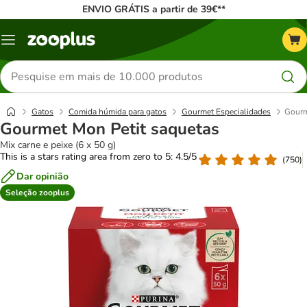
ENVIO GRÁTIS a partir de 39€**
Menu
Pesquisar
produtos
Gatos
Comida húmida para gatos
Gourmet Especialidades
Gourm
Gourmet Mon Petit saquetas
Mix carne e peixe (6 x 50 g)
This is a stars rating area from zero to 5: 4.5/5
(
750
)
Dar opinião
Seleção zooplus