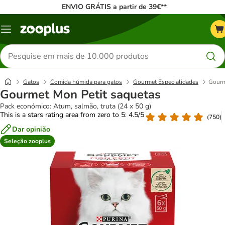
ENVIO GRÁTIS a partir de 39€**
Menu
Pesquisar
produtos
Gatos
Comida húmida para gatos
Gourmet Especialidades
Gourm
Gourmet Mon Petit saquetas
Pack económico: Atum, salmão, truta (24 x 50 g)
This is a stars rating area from zero to 5: 4.5/5
(
750
)
Dar opinião
Seleção zooplus