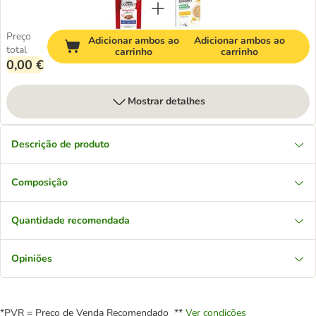
Preço
Adicionar ambos ao
Adicionar ambos ao
total
carrinho
carrinho
0,00 €
Mostrar detalhes
Descrição de produto
Composição
Quantidade recomendada
Opiniões
*PVR = Preço de Venda Recomendado **
Ver condições