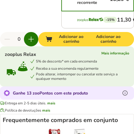
recorrente
11,30 
-15%
Adicionar ao
Adicionar ao
carrinho
carrinho
Mais informação
zooplus Relax
5% de desconto* em cada encomenda
Receba a sua encomenda regularmente
Pode alterar, interromper ou cancelar este serviço a
qualquer momento
Ganhe 13 zooPontos com este produto
Entrega em 2-5 dias úteis.
mais
Política de devoluções
mais
Frequentemente comprados em conjunto