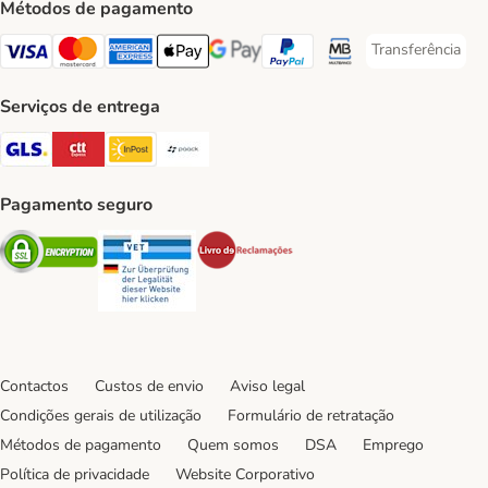
Métodos de pagamento
Transferência
Transferência P
Visa Payment Method
Mastercard Payment Method
American Express Payment Method
Apple Pay Payment Method
Google Pay Payment Method
PayPal Payment Method
Multibanco Payment Met
Serviços de entrega
GLS Shipping Method
CTTExpress Shipping Method
InPost Shipping Method
Paack Shipping Method
Pagamento seguro
Security
Security
Security
Contactos
Custos de envio
Aviso legal
Condições gerais de utilização
Formulário de retratação
Métodos de pagamento
Quem somos
DSA
Emprego
Política de privacidade
Website Corporativo