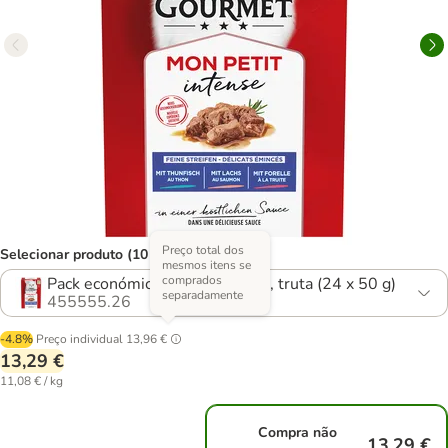
Preço total dos
Selecionar produto (10 opções)
mesmos itens se
comprados
Pack económico: Atum, salmão, truta (24 x 50 g)
separadamente
455555.26
-4.8%
Preço individual
13,96 €
13,29 €
11,08 € / kg
Compra não
13,29 €