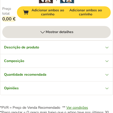
Preço
Adicionar ambos ao
Adicionar ambos ao
total
carrinho
carrinho
0,00 €
Mostrar detalhes
Descrição de produto
Composição
Quantidade recomendada
Opiniões
*PVR = Preço de Venda Recomendado **
Ver condições
*Preço regular = O preço mais baixo que o artigo teve nos últimos 30