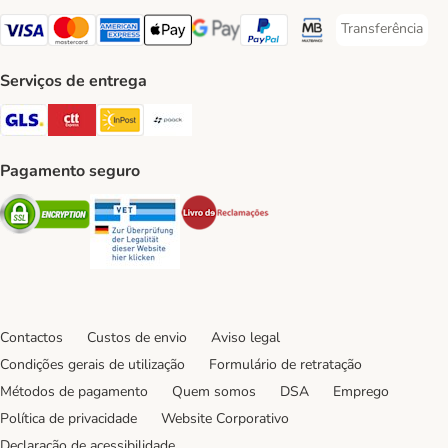
Transferência
Transferência P
Visa Payment Method
Mastercard Payment Method
American Express Payment Method
Apple Pay Payment Method
Google Pay Payment Method
PayPal Payment Method
Multibanco Payment Met
Serviços de entrega
GLS Shipping Method
CTTExpress Shipping Method
InPost Shipping Method
Paack Shipping Method
Pagamento seguro
Security
Security
Security
Contactos
Custos de envio
Aviso legal
Condições gerais de utilização
Formulário de retratação
Métodos de pagamento
Quem somos
DSA
Emprego
Política de privacidade
Website Corporativo
Declaração de acessibilidade