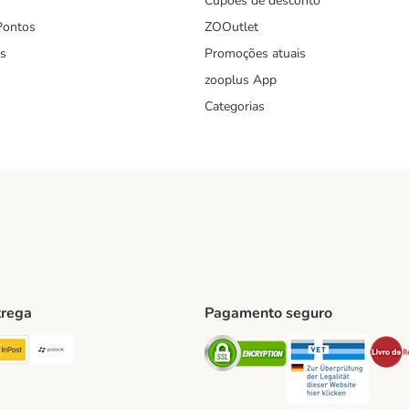
Cupões de desconto
Pontos
ZOOutlet
s
Promoções atuais
zooplus App
Categorias
trega
Pagamento seguro
ping Method
TExpress Shipping Method
InPost Shipping Method
Paack Shipping Method
Security
Securit
hod