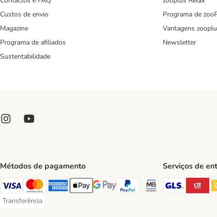
Contactos e FAQ
zooplus Relax
Custos de envio
Programa de zoo
Magazine
Vantagens zooplu
Programa de afiliados
Newsletter
Sustentabilidade
Métodos de pagamento
Serviços de en
GLS Ship
CT
Visa Payment Method
Mastercard Payment Method
American Express Payment Method
Apple Pay Payment Method
Google Pay Payment Method
PayPal Payment Method
Multibanco Payment Met
Transferência
Transferência Payment Method