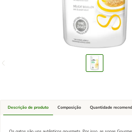
Descrição de produto
Composição
Quantidade recomen
Os gatos são uns autênticos gourmets. Por isso, as sopas Gourme