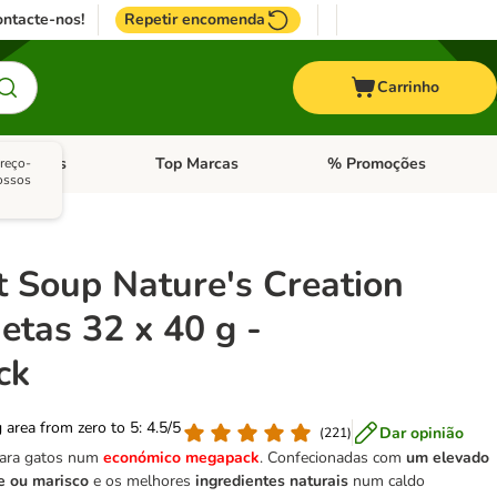
ntacte-nos!
Repetir encomenda
Carrinho
s animais
Top Marcas
% Promoções
reço-
ores
nu de categoria: Pássaros
Abrir menu de categoria: Outros animais
Abrir menu de categoria: T
ossos
 Soup Nature's Creation
etas 32 x 40 g -
ck
g area from zero to 5: 4.5/5
Dar opinião
(
221
)
para gatos num
económico megapack
. Confecionadas com
um elevado
xe ou marisco
e os melhores
ingredientes naturais
num caldo