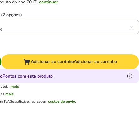
 produto do ano 2017.
continuar
 (2 opções)
3
Adicionar ao carrinho
Adicionar ao carrinho
oPontos com este produto
úteis.
mais
ões
mais
em IVA
Se aplicável, acrescem
custos de envio
.