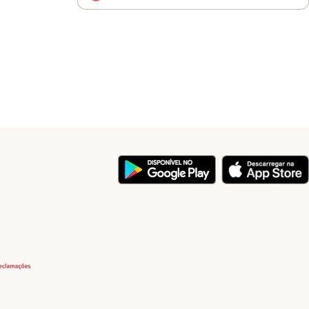
y
Security