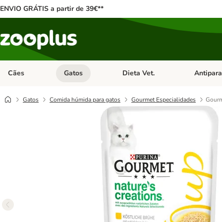
ENVIO GRÁTIS a partir de 39€**
Cães
Gatos
Dieta Vet.
Antipara
Abrir menu de categoria: Cães
Abrir menu de categoria: Gatos
Abrir menu 
Gatos
Comida húmida para gatos
Gourmet Especialidades
Gourm