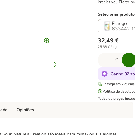
irresistível. Eleito
Selecionar produto
Frango
633442.1
32,49 €
25,38 € / kg
Ganhe 32 zo
Entrega em 2-5 dias 
Política de devoluç
Todos os preços inclu
dada
Opiniões
t Soup Nature's Creation são ideais para mimá-los. Os aromas